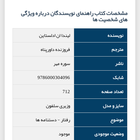
مشخصات کتاب راهنمای نویسندگان درباره ویژگی
های شخصیت ها
نویسنده
لیندا ان ادلستاین
مترجم
فروزنده داورپناه
ناشر
سوره مهر
شابک
9786000304096
تعداد صفحه
712
سایز و مدل
وزیری سلفون
موضوع
رفتار
-
دستنامه ها
وضعیت موجودی
موجود