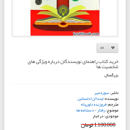
افزودن به لیست دلخواه
مقایسه این محصول
خرید کتاب راهنمای نویسندگان درباره ویژگی های
شخصیت ها
بزرگسال
ناشر:
سوره مهر
نویسنده:
لیندا ان ادلستاین
مترجم:
فروزنده داورپناه
موضوع:
رفتار
-
دستنامه ها
موجودی: در انبار
1,100,000 تومان