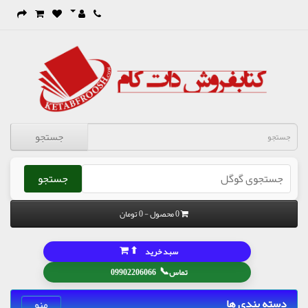
جستجو
جستجو
0 محصول - 0 تومان
⬆
سبد خرید
📞
تماس
09902206066
دسته بندی ها
منو