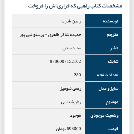
مشخصات کتاب راهبی که فراری اش را فروخت
نویسنده
رابین شارما
مترجم
حمیده شاکر طاهری - پرستو نبی پور
ناشر
سایه سخن
شابک
9786007152102
تعداد صفحه
280
سایز و مدل
رقعی شومیز
موضوع
روان‌شناسی
وضعیت موجودی
موجود
قیمت
693000
تومان