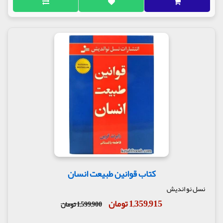
کتاب قوانین طبیعت انسان
نسل نو اندیش
1,359,915 تومان
1,599,900 تومان