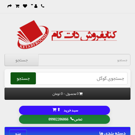
جستجو
جستجو
0 محصول - 0 تومان
⬆
سبد خرید
📞
تماس
09902206066
دسته بندی ها
منو