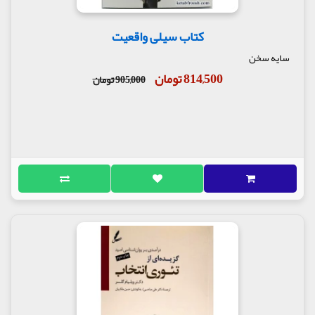
کتاب سیلی واقعیت
سایه سخن
814,500 تومان
905,000 تومان