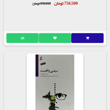
756,500 تومان
890,000 تومان