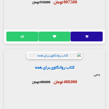
807,500 تومان
950,000 تومان
کتاب روانکاوی برای همه
جامی
408,000 تومان
480,000 تومان