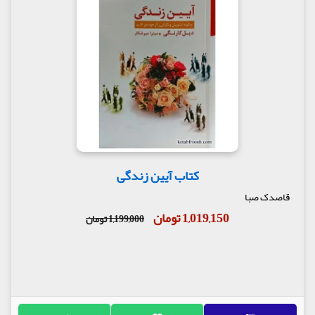
کتاب آیین زندگی
قاصدک صبا
1,019,150 تومان
1,199,000 تومان