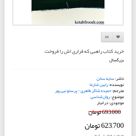
افزودن به لیست دلخواه
مقایسه این محصول
خرید کتاب راهبی که فراری اش را فروخت
بزرگسال
ناشر:
سایه سخن
نویسنده:
رابین شارما
مترجم:
حمیده شاکر طاهری - پرستو نبی پور
موضوع:
روان‌شناسی
موجودی: در انبار
693,000 تومان
623,700 تومان
تعداد درخواستی شما