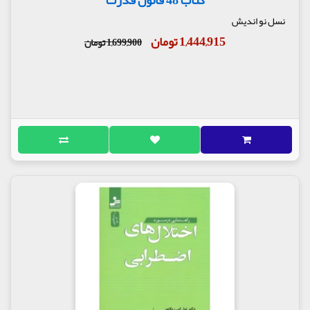
کتاب 48 قانون قدرت
نسل نو اندیش
1,444,915 تومان
1,699,900 تومان