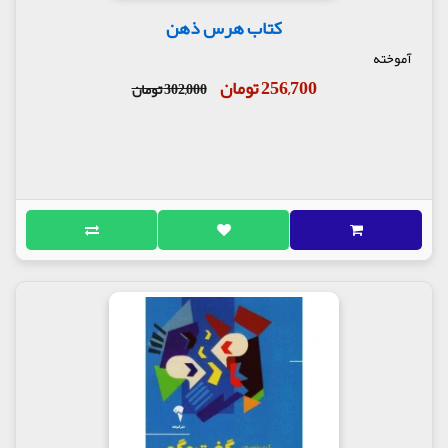
کتاب هرس ذهن
آموخته
256,700 تومان
302,000 تومان