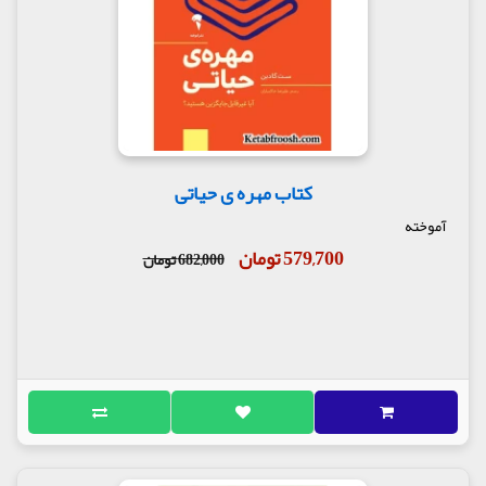
کتاب مهره ی حیاتی
آموخته
579,700 تومان
682,000 تومان