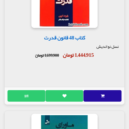
کتاب 48 قانون قدرت
نسل نو اندیش
1,444,915 تومان
1,699,900 تومان