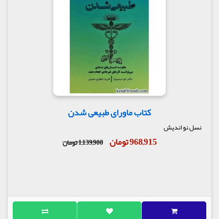
کتاب ماورای طبیعی شدن
نسل نو اندیش
968,915 تومان
1,139,900 تومان