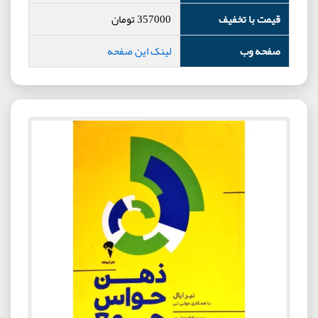
قیمت با تخفیف
357000
تومان
صفحه وب
لینک این صفحه