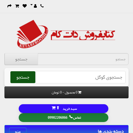
جستجو
جستجو
0 محصول - 0 تومان
⬆
سبد خرید
📞
تماس
09902206066
دسته بندی ها
منو