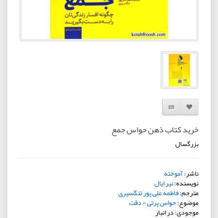
افزودن به لیست دلخواه
مقایسه این محصول
خرید کتاب ذهن حواس جمع
بزرگسال
ناشر:
آموخته
نویسنده:
نیر ایال
مترجم:
فاطمه علی پور تنگسیری
موضوع:
حواس پرتی
-
دقت
موجودی: در انبار