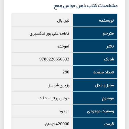
مشخصات کتاب ذهن حواس جمع
نویسنده
نیر ایال
مترجم
فاطمه علی پور تنگسیری
ناشر
آموخته
شابک
9786226650533
تعداد صفحه
280
سایز و مدل
وزیری شومیز
موضوع
حواس پرتی
-
دقت
وضعیت موجودی
موجود
قیمت
420000
تومان