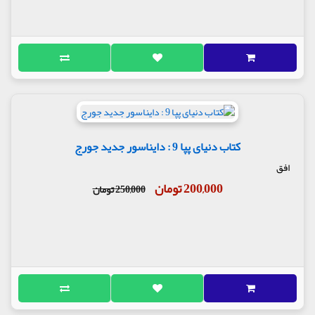
کتاب دنیای پپا 9 : دایناسور جدید جورج
افق
200,000 تومان
250,000 تومان