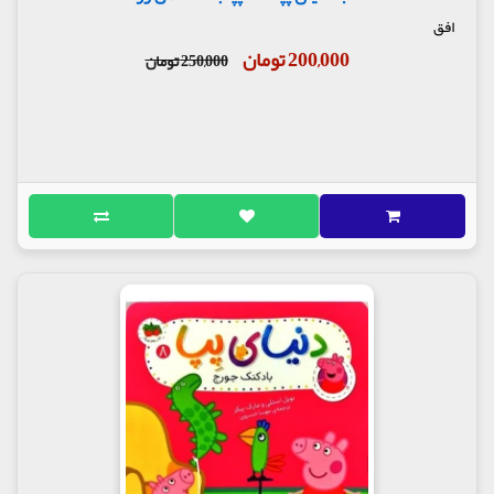
افق
200,000 تومان
250,000 تومان