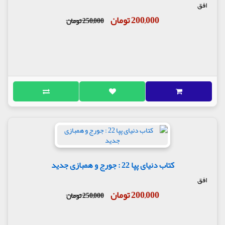
افق
200,000 تومان
250,000 تومان
کتاب دنیای پپا 22 : جورج و همبازی جدید
افق
200,000 تومان
250,000 تومان