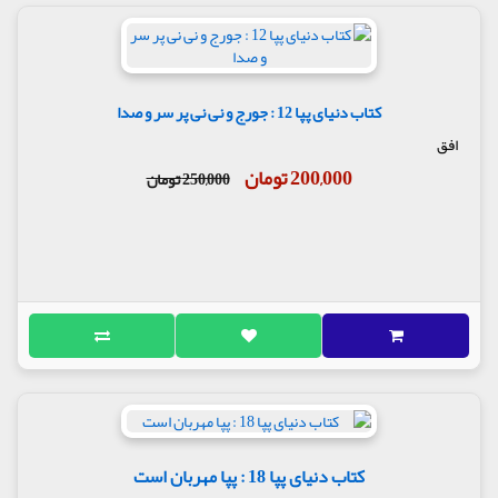
کتاب دنیای پپا 12 : جورج و نی نی پر سر و صدا
افق
200,000 تومان
250,000 تومان
کتاب دنیای پپا 18 : پپا مهربان است