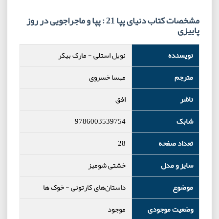
مشخصات کتاب دنیای پپا 21 : پپا و ماجراجویی در روز
پاییزی
نویسنده
نویل استلی
-
مارک بیکر
مترجم
مهسا خسروی
ناشر
افق
شابک
9786003539754
تعداد صفحه
28
سایز و مدل
خشتی شومیز
موضوع
داستان‌های کارتونی
-
خوک ها
وضعیت موجودی
موجود