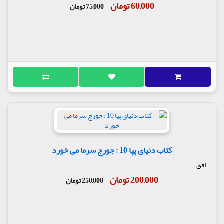
60,000 تومان
75,000 تومان
کتاب دنیای پپا 10 : جورج سرما می خورد
افق
200,000 تومان
250,000 تومان