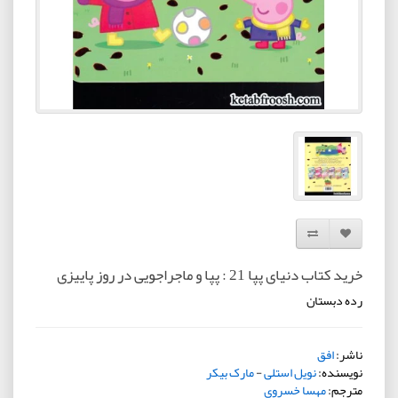
افزودن به لیست دلخواه
مقایسه این محصول
خرید کتاب دنیای پپا 21 : پپا و ماجراجویی در روز پاییزی
رده دبستان
ناشر:
افق
نویسنده:
نویل استلی
-
مارک بیکر
مترجم:
مهسا خسروی