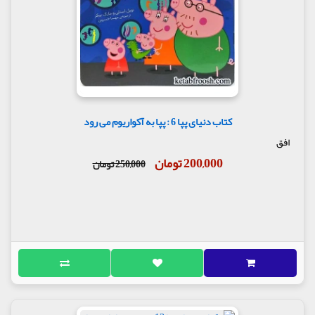
کتاب دنیای پپا 6 : پپا به آکواریوم می رود
افق
200,000 تومان
250,000 تومان