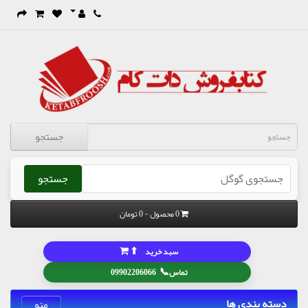
جستجو
جستجو
0 محصول - 0 تومان
⬆
سبد خرید
📞
تماس
09902206066
دسته بندی ها
منو