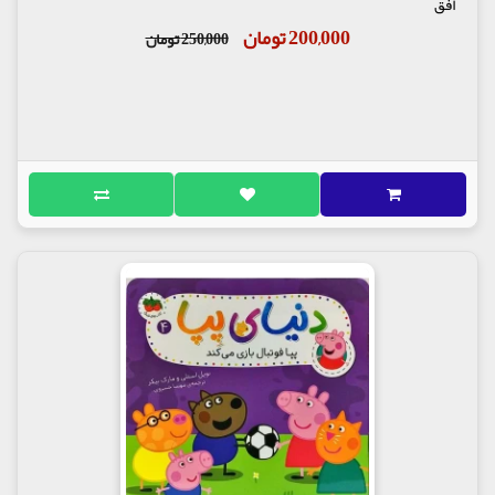
افق
200,000 تومان
250,000 تومان