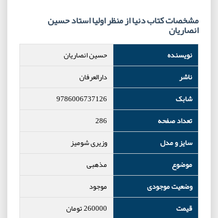
مشخصات کتاب دنیا از منظر اولیا استاد حسین
انصاریان
نویسنده
حسین انصاریان
ناشر
دارالعرفان
شابک
9786006737126
تعداد صفحه
286
سایز و مدل
وزیری شومیز
موضوع
مذهبی
وضعیت موجودی
موجود
قیمت
260000
تومان