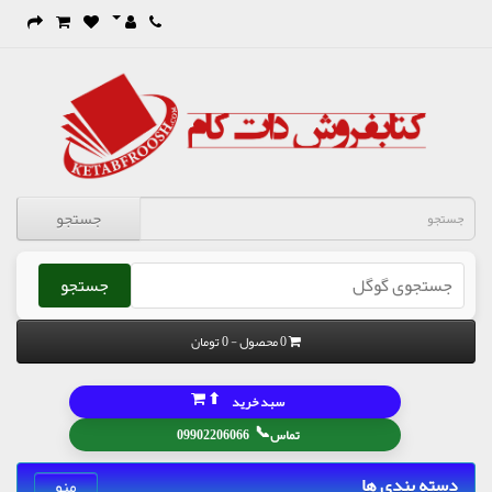
جستجو
جستجو
0 محصول - 0 تومان
⬆
سبد خرید
📞
تماس
09902206066
دسته بندی ها
منو