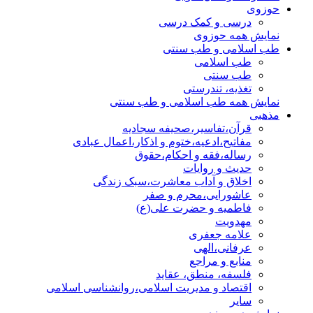
حوزوی
درسی و کمک درسی
نمایش همه حوزوی
طب اسلامی و طب سنتی
طب اسلامی
طب سنتی
تغذیه، تندرستی
نمایش همه طب اسلامی و طب سنتی
مذهبی
قرآن،تفاسیر،صحیفه سجادیه
مفاتیح،ادعیه،ختوم و اذکار،اعمال عبادی
رساله،فقه و احکام،حقوق
حدیث و روایات
اخلاق و آداب معاشرت،سبک زندگی
عاشورایی،محرم و صفر
فاطمیه و حضرت علی(ع)
مهدویت
علامه جعفری
عرفانی،الهی
منابع و مراجع
فلسفه، منطق، عقاید
اقتصاد و مدیریت اسلامی،روانشناسی اسلامی
سایر