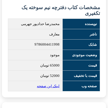
مشخصات کتاب دفترچه نیم سوخته یک
تکفیری
نویسنده
محمدرضا حدادپور جهرمی
ناشر
معارف
9786004411998
شابک
وضعیت موجودی
موجود
قیمت
65000
تومان
قیمت با تخفیف
52000
تومان
صفحه وب
لینک این صفحه