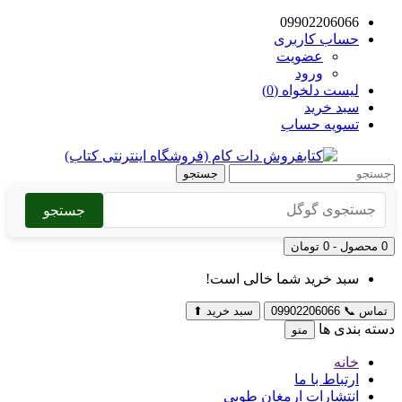
09902206066
حساب کاربری
عضویت
ورود
لیست دلخواه (0)
سبد خرید
تسویه حساب
جستجو
جستجو
0 محصول - 0 تومان
سبد خرید شما خالی است!
تماس
📞
09902206066
سبد خرید
⬆
دسته بندی ها
منو
خانه
ارتباط با ما
انتشارات ارمغان طوبی