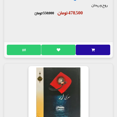
روح و ریحان
478,500 تومان
550,000 تومان