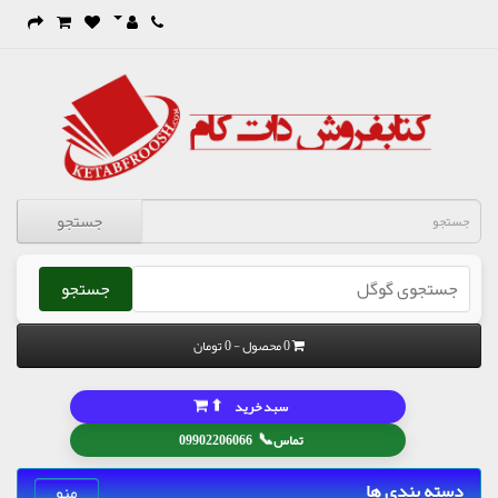
جستجو
جستجو
0 محصول - 0 تومان
⬆
سبد خرید
📞
تماس
09902206066
دسته بندی ها
منو