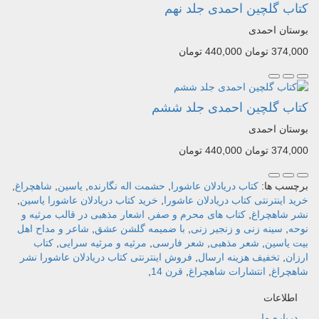
کتاب گلچین احمدی جلد نهم
بوستان احمدی
374,000 تومان
440,000 تومان
کتاب گلچین احمدی جلد ششم
بوستان احمدی
374,000 تومان
440,000 تومان
برچسب ها:
کتاب دریادلان عاشورا
,
حشمت اله نگارنده
,
یاسین
,
شاهچراغ
,
خرید اینترنتی کتاب دریادلان عاشورا
,
خرید کتاب دریادلان عاشورا یاسین
,
نشر شاهچراغ
,
کتاب های محرم و صفر
,
اشعار مذهبی در قالب مرثیه و
نوحه
,
سینه زنی و زنجیر زنی
,
با ضمیمه گلشن عشق
,
شاعر و مداح اهل
بیت یاسین
,
شعر مذهبی
,
شعر فارسی
,
مرثیه و مرثیه سرایی
,
کتاب
ارزان
,
تخفیف هزینه ارسال
,
فروش اینترنتی کتاب دریادلان عاشورا نشر
شاهچراغ
,
انتشارات شاهچراغ
,
قرن 14
,
اطلاعات
درباره ما