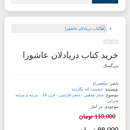
افزودن به لیست دلخواه
مقایسه این محصول
خرید کتاب دریادلان عاشورا
بزرگسال
ناشر:
شاهچراغ
نویسنده:
حشمت اله نگارنده
موضوع:
شعر مذهبی
-
شعر فارسی
-
قرن 14
-
مرثیه و مرثیه
سرایی
موجودی: در انبار
110,000 تومان
88,000 تومان