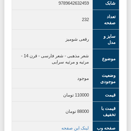
شابک
9789642632459
تعداد
232
صفحه
سایز و
رقعی شومیز
مدل
شعر مذهبی
-
شعر فارسی
-
قرن 14
-
موضوع
مرثیه و مرثیه سرایی
وضعیت
موجود
موجودی
قیمت
110000
تومان
قیمت با
88000
تومان
تخفیف
صفحه وب
لینک این صفحه