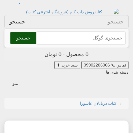
جستجو
جستجو
0 محصول - 0 تومان
تماس
📞
09902206066
سبد خرید
⬆
دسته بندی ها
منو
کتاب دریادلان عاشورا