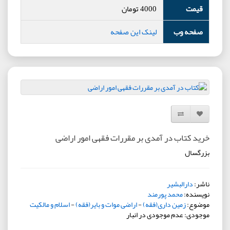
قیمت
4000
تومان
صفحه وب
لینک این صفحه
افزودن به لیست دلخواه
مقایسه این محصول
خرید کتاب در آمدی بر مقررات فقهی امور اراضی
بزرگسال
ناشر:
دارالبشیر
نویسنده:
محمد پورمند
موضوع:
زمین داری(فقه)
-
اراضی موات و بایر(فقه)
-
اسلام و مالکیت
موجودی: عدم موجودی در انبار