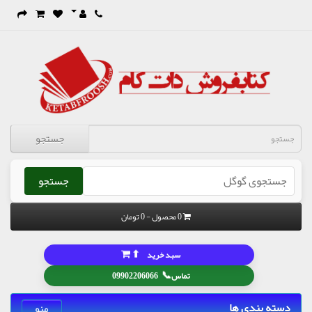
جستجو
جستجو
0 محصول - 0 تومان
⬆
سبد خرید
📞
تماس
09902206066
دسته بندی ها
منو