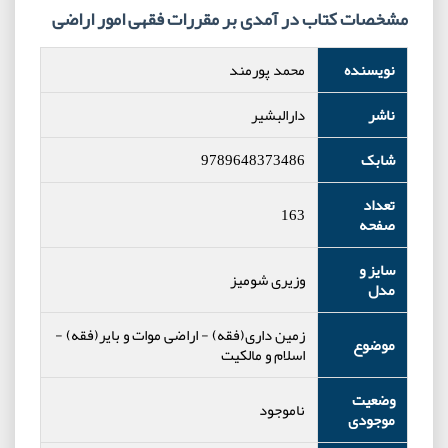
مشخصات کتاب در آمدی بر مقررات فقهی امور اراضی
نویسنده
محمد پورمند
ناشر
دارالبشیر
شابک
9789648373486
تعداد
163
صفحه
سایز و
وزیری شومیز
مدل
زمین داری(فقه)
-
اراضی موات و بایر(فقه)
-
موضوع
اسلام و مالکیت
وضعیت
ناموجود
موجودی