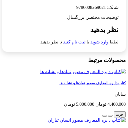
شابک: 9786008269021
توضیحات مختصر: بزرگسال
نظر بدهید
لطفا
وارد شوید
یا
ثبت نام کنید
تا نظر بدهید
محصولات مرتبط
کتاب دایره المعارف مصور نمادها و نشانه ها
سایان
4,400,000 تومان
5,000,000 تومان
خرید