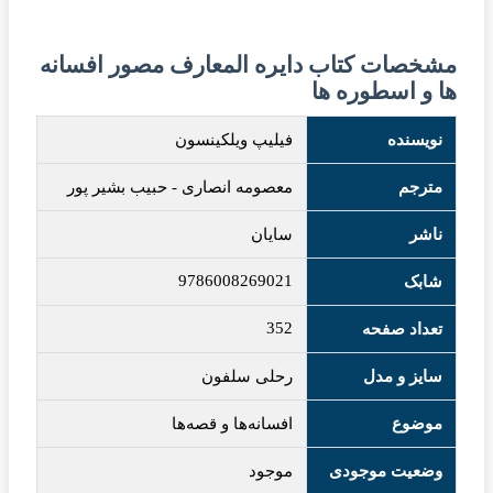
مشخصات کتاب دایره المعارف مصور افسانه
ها و اسطوره ها
نویسنده
فیلیپ ویلکینسون
مترجم
معصومه انصاری
-
حبیب بشیر پور
ناشر
سایان
9786008269021
شابک
352
تعداد صفحه
سایز و مدل
رحلی سلفون
موضوع
افسانه‌ها و قصه‌ها
وضعیت موجودی
موجود