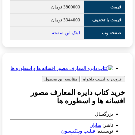
قیمت
3800000
تومان
قیمت با تخفیف
3344000
تومان
صفحه وب
لینک این صفحه
افزودن به لیست دلخواه
مقایسه این محصول
خرید کتاب دایره المعارف مصور
افسانه ها و اسطوره ها
بزرگسال
ناشر:
سایان
نویسنده:
فیلیپ ویلکینسون