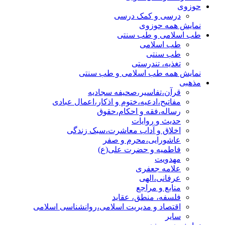
حوزوی
درسی و کمک درسی
نمایش همه حوزوی
طب اسلامی و طب سنتی
طب اسلامی
طب سنتی
تغذیه، تندرستی
نمایش همه طب اسلامی و طب سنتی
مذهبی
قرآن،تفاسیر،صحیفه سجادیه
مفاتیح،ادعیه،ختوم و اذکار،اعمال عبادی
رساله،فقه و احکام،حقوق
حدیث و روایات
اخلاق و آداب معاشرت،سبک زندگی
عاشورایی،محرم و صفر
فاطمیه و حضرت علی(ع)
مهدویت
علامه جعفری
عرفانی،الهی
منابع و مراجع
فلسفه، منطق، عقاید
اقتصاد و مدیریت اسلامی،روانشناسی اسلامی
سایر