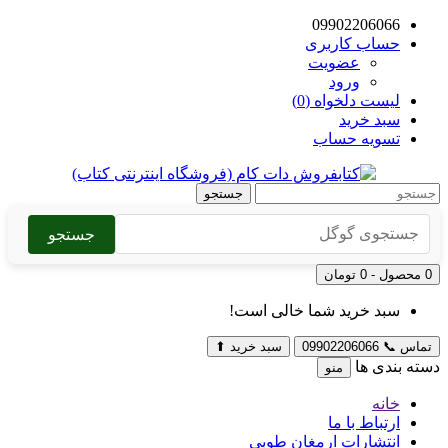
09902206066
حساب کاربری
عضویت
ورود
لیست دلخواه (0)
سبد خرید
تسویه حساب
جستجو
جستجو
0 محصول - 0 تومان
سبد خرید شما خالی است!
تماس
📞
09902206066
سبد خرید
⬆
دسته بندی ها
منو
خانه
ارتباط با ما
انتشارات ارمغان طوبی