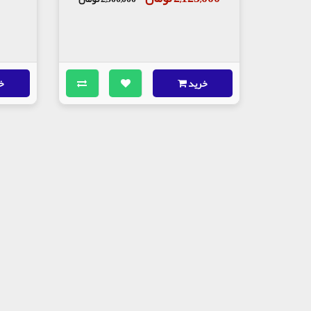
خرید
خ