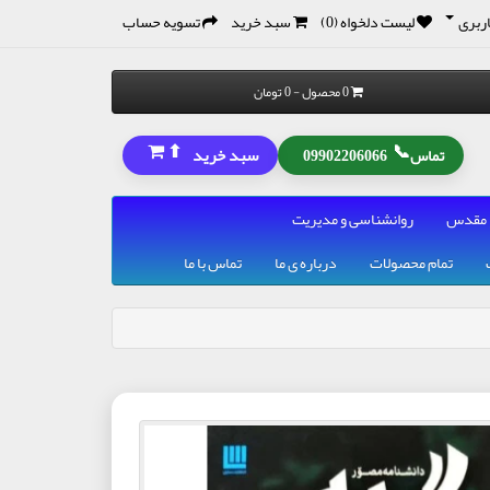
ربری
لیست دلخواه (0)
سبد خرید
تسویه حساب
0 محصول - 0 تومان
⬆
📞
سبد خرید
تماس
09902206066
 مقدس
روانشناسی و مدیریت
تمام محصولات
درباره ی ما
تماس با ما