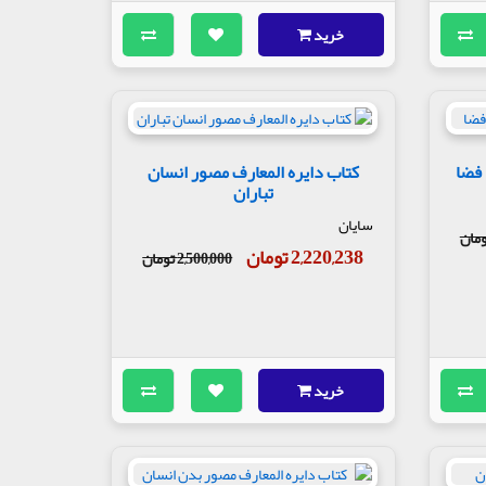
خرید
 فضا
کتاب دایره المعارف مصور انسان
تباران
سایان
2,220,238 تومان
2,500,000 تومان
خرید