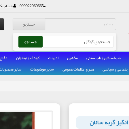
09902206066
حساب کا
جستجو
جستجو
طب اسلامی و طب سنتی
مذهبی
ادبیات
کودک و نوجوان
دفاع
جتماعی و سیاسی
هنر و اطلاعات عمومی
سایر موضوعات
سایر محصولات
نگیز گربه سانان