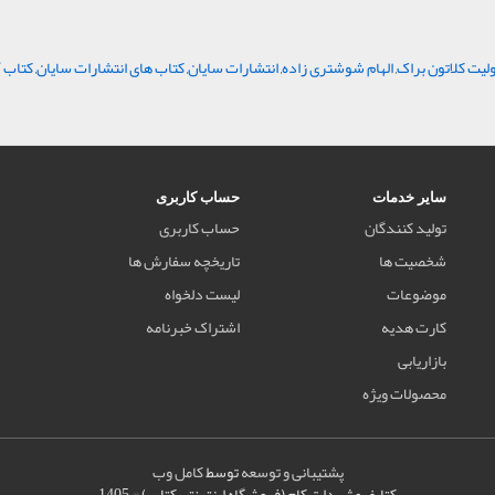
لیت کلاتون براک
,
الهام شوشتری زاده
,
انتشارات سایان
,
کتاب های انتشارات سایان
,
کتاب آ
سایر خدمات
حساب کاربری
تولید کنندگان
حساب کاربری
شخصیت ها
تاریخچه سفارش ها
موضوعات
لیست دلخواه
کارت هدیه
اشتراک خبرنامه
بازاریابی
محصولات ویژه
پشتیبانی و توسعه
توسط
کامل وب
کتابفروش دات کام (فروشگاه اینترنتی کتاب) © 1405