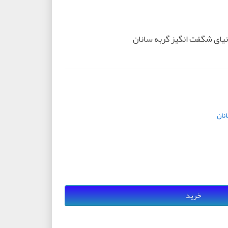
یای شگفت انگیز گربه سانان
نان
خرید