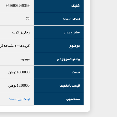
شابک
9786008269359
تعداد صفحه
72
سایز و مدل
رحلی زرکوب
موضوع
گربه ها
-
دانشنامه گر
وضعیت موجودی
موجود
قیمت
1800000
تومان
قیمت با تخفیف
1530000
تومان
صفحه وب
لینک این صفحه