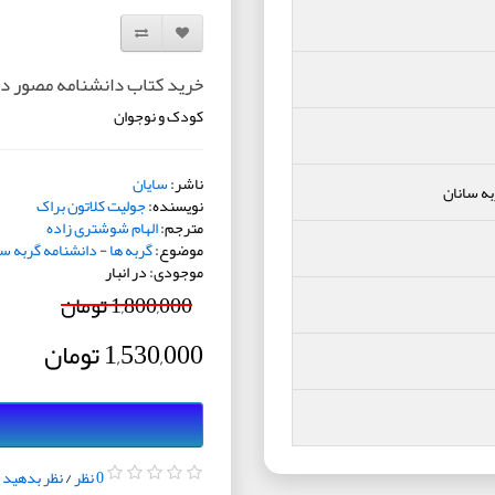
افزودن به لیست دلخواه
مقایسه این محصول
خرید کتاب دانشنامه مصور دن
کودک و نوجوان
ناشر:
سایان
به سانان
نویسنده:
جولیت کلاتون براک
مترجم:
الهام شوشتری زاده
موضوع:
گربه ها
-
دانشنامه گربه سا
موجودی: در انبار
1,800,000 تومان
1,530,000 تومان
0 نظر
/
نظر بدهید