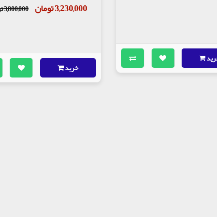
3,230,000 تومان
3,800,000 تومان
رید
خرید