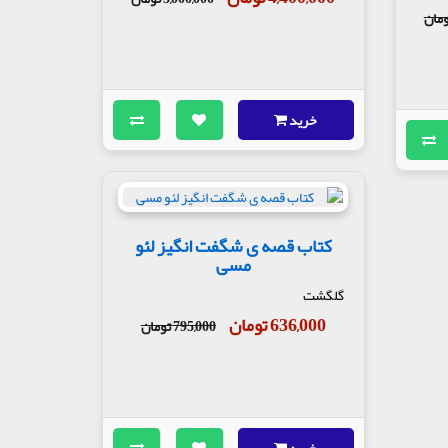
خرید
کتاب قصه ی شگفت انگیز لئو
مسی
گلگشت
636,000 تومان
795,000 تومان