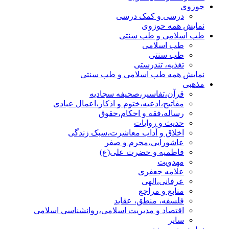
حوزوی
درسی و کمک درسی
نمایش همه حوزوی
طب اسلامی و طب سنتی
طب اسلامی
طب سنتی
تغذیه، تندرستی
نمایش همه طب اسلامی و طب سنتی
مذهبی
قرآن،تفاسیر،صحیفه سجادیه
مفاتیح،ادعیه،ختوم و اذکار،اعمال عبادی
رساله،فقه و احکام،حقوق
حدیث و روایات
اخلاق و آداب معاشرت،سبک زندگی
عاشورایی،محرم و صفر
فاطمیه و حضرت علی(ع)
مهدویت
علامه جعفری
عرفانی،الهی
منابع و مراجع
فلسفه، منطق، عقاید
اقتصاد و مدیریت اسلامی،روانشناسی اسلامی
سایر