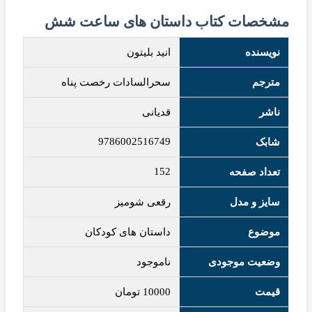
مشخصات کتاب داستان های ساعت شش
نویسنده
انید بلیتون
مترجم
سحرالسادات رخصت پناه
ناشر
قدیانی
9786002516749
شابک
152
تعداد صفحه
سایز و مدل
رقعی شومیز
موضوع
داستان های کودکان
وضعیت موجودی
ناموجود
قیمت
10000
تومان