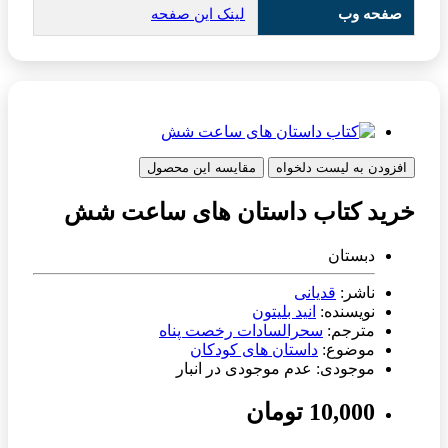
صفحه وب
لینک این صفحه
افزودن به لیست دلخواه
مقایسه این محصول
خرید کتاب داستان های ساعت شش
دبستان
ناشر:
قدیانی
نویسنده:
انید بلیتون
مترجم:
سحرالسادات رخصت پناه
موضوع:
داستان های کودکان
موجودی: عدم موجودی در انبار
10,000 تومان