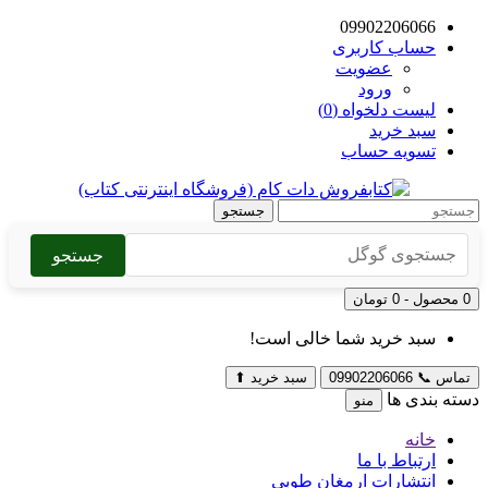
09902206066
حساب کاربری
عضویت
ورود
لیست دلخواه (0)
سبد خرید
تسویه حساب
جستجو
جستجو
0 محصول - 0 تومان
سبد خرید شما خالی است!
تماس
📞
09902206066
سبد خرید
⬆
دسته بندی ها
منو
خانه
ارتباط با ما
انتشارات ارمغان طوبی