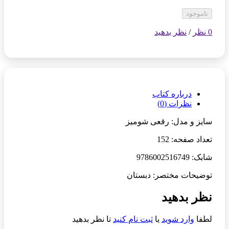
ناموجود
0 نظر
/
نظر بدهید
درباره کتاب
نظرات (0)
سایز و مدل: رقعی شومیز
تعداد صفحه: 152
شابک: 9786002516749
توضیحات مختصر: دبستان
نظر بدهید
لطفا
وارد شوید
یا
ثبت نام کنید
تا نظر بدهید