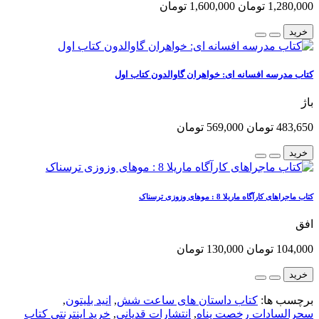
1,280,000 تومان
1,600,000 تومان
خرید
کتاب مدرسه افسانه ای: خواهران گاوالدون کتاب اول
باژ
483,650 تومان
569,000 تومان
خرید
کتاب ماجراهای کارآگاه ماریلا 8 : موهای وزوزی ترسناک
افق
104,000 تومان
130,000 تومان
خرید
برچسب ها:
کتاب داستان های ساعت شش
,
انید بلیتون
,
سحرالسادات رخصت پناه
,
انتشارات قدیانی
,
خرید اینترنتی کتاب