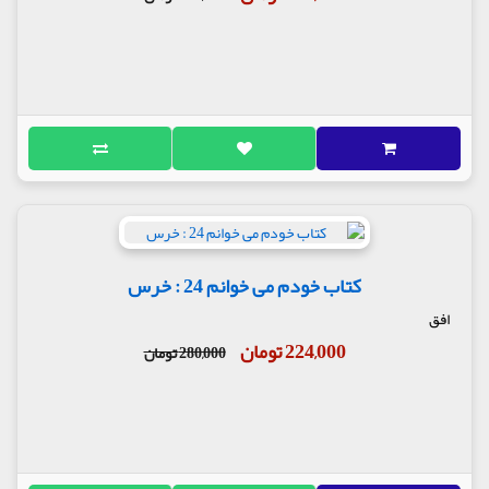
کتاب خودم می خوانم 24 : خرس
افق
224,000 تومان
280,000 تومان