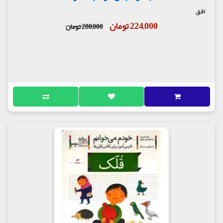
افق
224,000 تومان
280,000 تومان