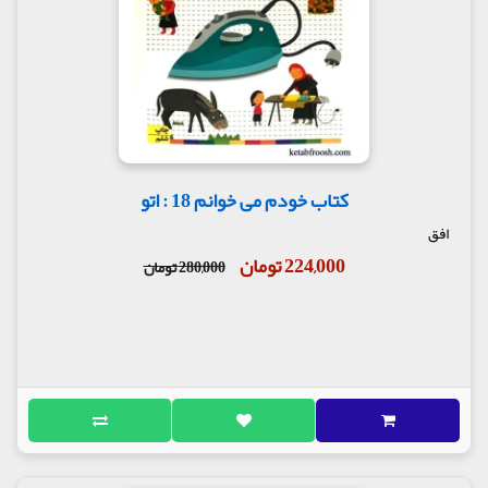
کتاب خودم می خوانم 18 : اتو
افق
224,000 تومان
280,000 تومان