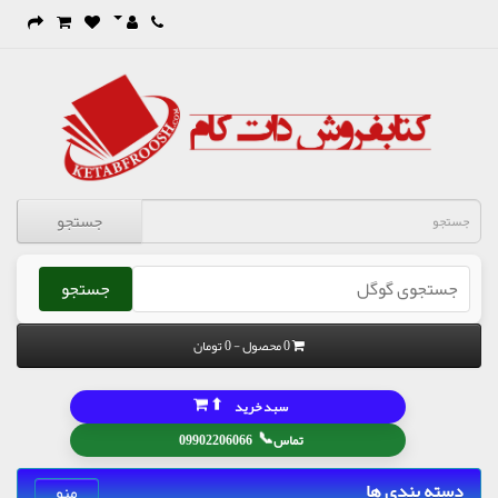
جستجو
جستجو
0 محصول - 0 تومان
⬆
سبد خرید
📞
تماس
09902206066
دسته بندی ها
منو