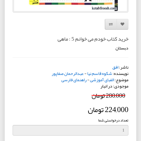
افزودن به لیست دلخواه
مقایسه این محصول
خرید کتاب خودم می خوانم 5 : ماهی
دبستان
ناشر:
افق
نویسنده:
شکوه قاسم نیا
-
عبدالرحمان صفاپور
موضوع:
الفبای آموزشی
-
راهنمای فارسی
موجودی: در انبار
280,000 تومان
224,000 تومان
تعداد درخواستی شما