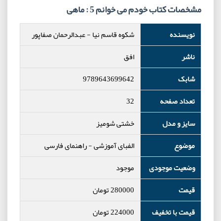
مشخصات کتاب خودم می خوانم 5 : ماهی
نویسنده
شکوه قاسم نیا
-
عبدالرحمان صفاپور
ناشر
افق
شابک
9789643699642
تعداد صفحه
32
سایز و مدل
خشتی شومیز
موضوع
الفبای آموزشی
-
راهنمای فارسی
وضعیت موجودی
موجود
قیمت
280000
تومان
قیمت با تخفیف
224000
تومان