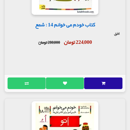
کتاب خودم می خوانم 14 : شمع
افق
224,000 تومان
280,000 تومان