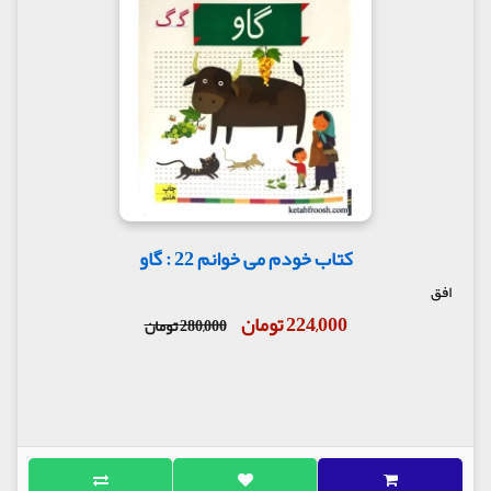
کتاب خودم می خوانم 22 : گاو
افق
224,000 تومان
280,000 تومان