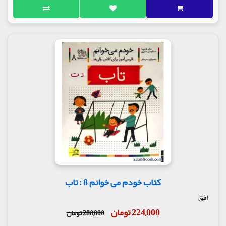
کتاب خودم می خوانم 8 : تاب
افق
224,000 تومان
280,000 تومان