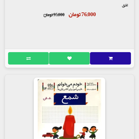
افق
76,000 تومان
95,000 تومان