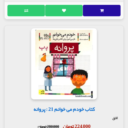
کتاب خودم می خوانم 21 : پروانه
افق
224,000 تومان
280,000 تومان