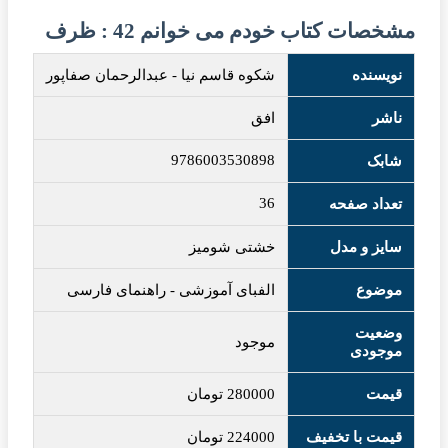
مشخصات کتاب خودم می خوانم 42 : ظرف
نویسنده
شکوه قاسم نیا
-
عبدالرحمان صفاپور
ناشر
افق
9786003530898
شابک
36
تعداد صفحه
سایز و مدل
خشتی شومیز
موضوع
الفبای آموزشی
-
راهنمای فارسی
وضعیت
موجود
موجودی
قیمت
280000
تومان
قیمت با تخفیف
224000
تومان