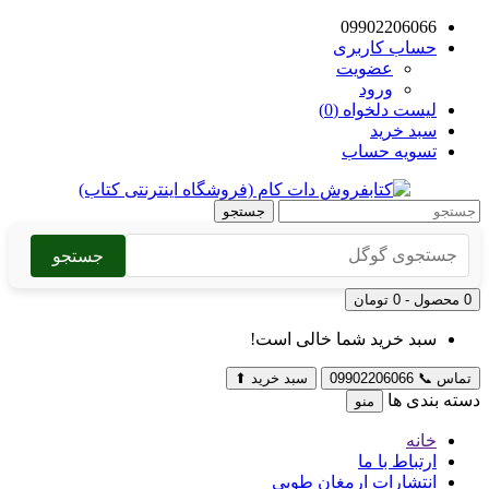
09902206066
حساب کاربری
عضویت
ورود
لیست دلخواه (0)
سبد خرید
تسویه حساب
جستجو
جستجو
0 محصول - 0 تومان
سبد خرید شما خالی است!
تماس
📞
09902206066
سبد خرید
⬆
دسته بندی ها
منو
خانه
ارتباط با ما
انتشارات ارمغان طوبی