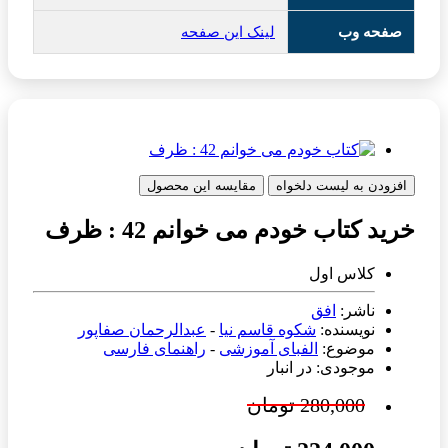
صفحه وب
لینک این صفحه
افزودن به لیست دلخواه
مقایسه این محصول
خرید کتاب خودم می خوانم 42 : ظرف
کلاس اول
ناشر:
افق
نویسنده:
شکوه قاسم نیا
-
عبدالرحمان صفاپور
موضوع:
الفبای آموزشی
-
راهنمای فارسی
موجودی: در انبار
280,000 تومان