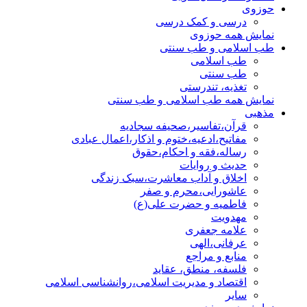
حوزوی
درسی و کمک درسی
نمایش همه حوزوی
طب اسلامی و طب سنتی
طب اسلامی
طب سنتی
تغذیه، تندرستی
نمایش همه طب اسلامی و طب سنتی
مذهبی
قرآن،تفاسیر،صحیفه سجادیه
مفاتیح،ادعیه،ختوم و اذکار،اعمال عبادی
رساله،فقه و احکام،حقوق
حدیث و روایات
اخلاق و آداب معاشرت،سبک زندگی
عاشورایی،محرم و صفر
فاطمیه و حضرت علی(ع)
مهدویت
علامه جعفری
عرفانی،الهی
منابع و مراجع
فلسفه، منطق، عقاید
اقتصاد و مدیریت اسلامی،روانشناسی اسلامی
سایر