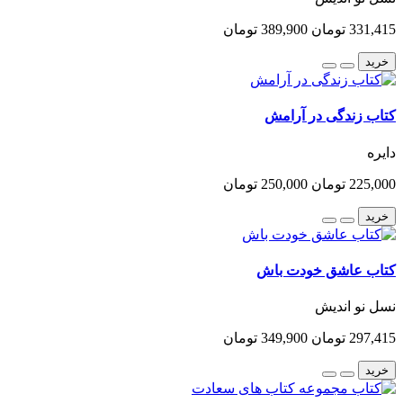
331,415 تومان
389,900 تومان
خرید
کتاب زندگی در آرامش
دایره
225,000 تومان
250,000 تومان
خرید
کتاب عاشق خودت باش
نسل نو اندیش
297,415 تومان
349,900 تومان
خرید