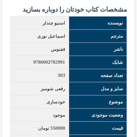
مشخصات کتاب خودتان را دوباره بسازید
نویسنده
استیو چندلر
مترجم
اسماعیل نوری
ناشر
ققنوس
9786002782991
شابک
303
تعداد صفحه
سایز و مدل
رقعی شومیز
موضوع
خودسازی
وضعیت موجودی
موجود
قیمت
550000
تومان