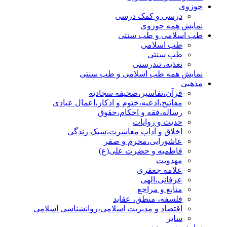
حوزوی
درسی و کمک درسی
نمایش همه حوزوی
طب اسلامی و طب سنتی
طب اسلامی
طب سنتی
تغذیه، تندرستی
نمایش همه طب اسلامی و طب سنتی
مذهبی
قرآن،تفاسیر،صحیفه سجادیه
مفاتیح،ادعیه،ختوم و اذکار،اعمال عبادی
رساله،فقه و احکام،حقوق
حدیث و روایات
اخلاق و آداب معاشرت،سبک زندگی
عاشورایی،محرم و صفر
فاطمیه و حضرت علی(ع)
مهدویت
علامه جعفری
عرفانی،الهی
منابع و مراجع
فلسفه، منطق، عقاید
اقتصاد و مدیریت اسلامی،روانشناسی اسلامی
سایر