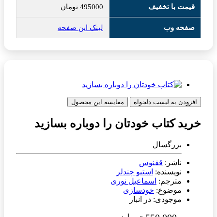
قیمت با تخفیف
495000
تومان
صفحه وب
لینک این صفحه
افزودن به لیست دلخواه
مقایسه این محصول
خرید کتاب خودتان را دوباره بسازید
بزرگسال
ناشر:
ققنوس
نویسنده:
استیو چندلر
مترجم:
اسماعیل نوری
موضوع:
خودسازی
موجودی: در انبار