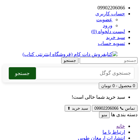
09902206066
حساب کاربری
عضویت
ورود
لیست دلخواه (0)
سبد خرید
تسویه حساب
جستجو
جستجو
0 محصول - 0 تومان
سبد خرید شما خالی است!
تماس
📞
09902206066
سبد خرید
⬆
دسته بندی ها
منو
خانه
ارتباط با ما
انتشارات ارمغان طوبی