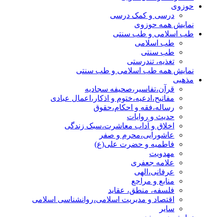
حوزوی
درسی و کمک درسی
نمایش همه حوزوی
طب اسلامی و طب سنتی
طب اسلامی
طب سنتی
تغذیه، تندرستی
نمایش همه طب اسلامی و طب سنتی
مذهبی
قرآن،تفاسیر،صحیفه سجادیه
مفاتیح،ادعیه،ختوم و اذکار،اعمال عبادی
رساله،فقه و احکام،حقوق
حدیث و روایات
اخلاق و آداب معاشرت،سبک زندگی
عاشورایی،محرم و صفر
فاطمیه و حضرت علی(ع)
مهدویت
علامه جعفری
عرفانی،الهی
منابع و مراجع
فلسفه، منطق، عقاید
اقتصاد و مدیریت اسلامی،روانشناسی اسلامی
سایر