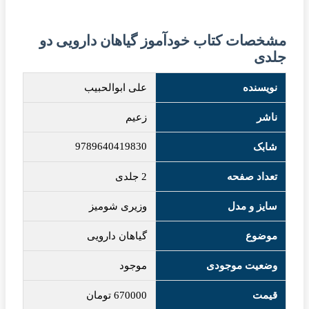
مشخصات کتاب خودآموز گیاهان دارویی دو
جلدی
نویسنده
علی ابوالحبیب
ناشر
زعیم
9789640419830
شابک
تعداد صفحه
2 جلدی
سایز و مدل
وزیری شومیز
موضوع
گیاهان دارویی
وضعیت موجودی
موجود
قیمت
670000
تومان