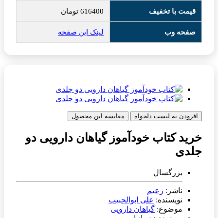
قیمت با تخفیف
616400
تومان
صفحه وب
لینک این صفحه
افزودن به لیست دلخواه
مقایسه این محصول
خرید کتاب خودآموز گیاهان دارویی دو
جلدی
بزرگسال
ناشر:
زعیم
نویسنده:
علی ابوالحبیب
موضوع:
گیاهان دارویی