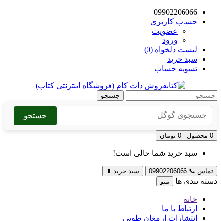
09902206066
حساب کاربری
عضویت
ورود
لیست دلخواه (0)
سبد خرید
تسویه حساب
جستجو
جستجو
0 محصول - 0 تومان
سبد خرید شما خالی است!
تماس
📞
09902206066
سبد خرید
⬆
دسته بندی ها
منو
خانه
ارتباط با ما
انتشارات ارمغان طوبی