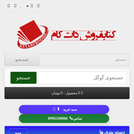
جستجو
جستجو
0 محصول - 0 تومان
⬆
سبد خرید
📞
تماس
09902206066
دسته بندی ها
منو