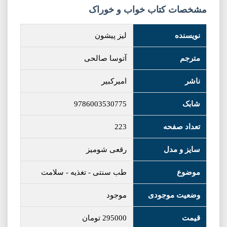
مشخصات کتاب خواب و خوراک
نویسنده
لیز پیشون
مترجم
آتوسا صالحی
ناشر
امیرکبیر
شابک
9786003530775
تعداد صفحه
223
سایز و مدل
رقعی شومیز
موضوع
طب سنتی
-
تغذیه
-
سلامت
وضعیت موجودی
موجود
قیمت
295000
تومان