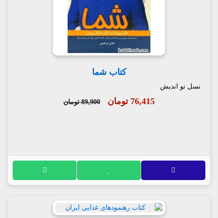
کتاب شما
نسل نو اندیش
76,415 تومان
89,900 تومان