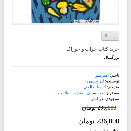
افزودن به لیست دلخواه
مقایسه این محصول
خرید کتاب خواب و خوراک
بزرگسال
ناشر:
امیرکبیر
نویسنده:
لیز پیشون
مترجم:
آتوسا صالحی
موضوع:
طب سنتی
-
تغذیه
-
سلامت
موجودی: در انبار
295,000 تومان
236,000 تومان
تعداد درخواستی شما