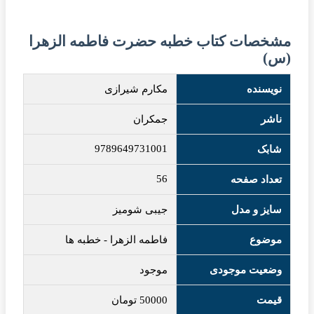
مشخصات کتاب خطبه حضرت فاطمه الزهرا
(س)
نویسنده
مکارم شیرازی
ناشر
جمکران
9789649731001
شابک
56
تعداد صفحه
سایز و مدل
جیبی شومیز
موضوع
فاطمه الزهرا
-
خطبه ها
وضعیت موجودی
موجود
قیمت
50000
تومان