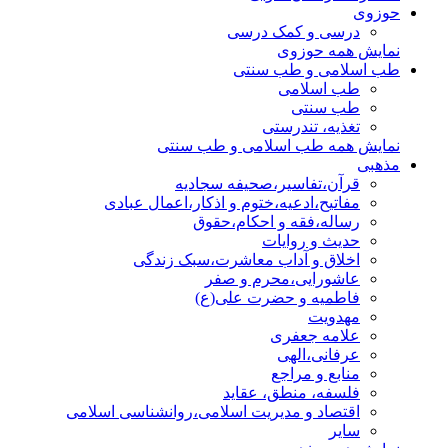
حوزوی
درسی و کمک درسی
نمایش همه حوزوی
طب اسلامی و طب سنتی
طب اسلامی
طب سنتی
تغذیه، تندرستی
نمایش همه طب اسلامی و طب سنتی
مذهبی
قرآن،تفاسیر،صحیفه سجادیه
مفاتیح،ادعیه،ختوم و اذکار،اعمال عبادی
رساله،فقه و احکام،حقوق
حدیث و روایات
اخلاق و آداب معاشرت،سبک زندگی
عاشورایی،محرم و صفر
فاطمیه و حضرت علی(ع)
مهدویت
علامه جعفری
عرفانی،الهی
منابع و مراجع
فلسفه، منطق، عقاید
اقتصاد و مدیریت اسلامی،روانشناسی اسلامی
سایر