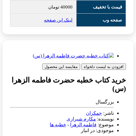
قیمت با تخفیف
40000
تومان
صفحه وب
لینک این صفحه
افزودن به لیست دلخواه
مقایسه این محصول
خرید کتاب خطبه حضرت فاطمه الزهرا
(س)
بزرگسال
ناشر:
جمکران
نویسنده:
مکارم شیرازی
موضوع:
فاطمه الزهرا
-
خطبه ها
موجودی: در انبار