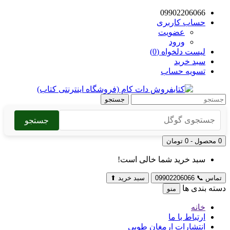
09902206066
حساب کاربری
عضویت
ورود
لیست دلخواه (0)
سبد خرید
تسویه حساب
جستجو
جستجو
0 محصول - 0 تومان
سبد خرید شما خالی است!
تماس
📞
09902206066
سبد خرید
⬆
دسته بندی ها
منو
خانه
ارتباط با ما
انتشارات ارمغان طوبی