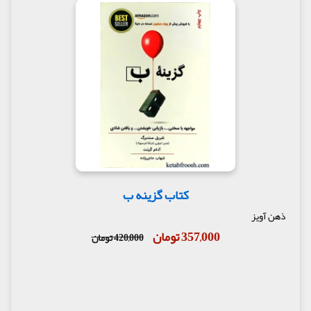
کتاب گزینه ب
ذهن آویز
357,000 تومان
420,000 تومان