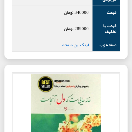
قیمت
340000
تومان
قیمت با
289000
تومان
تخفیف
صفحه وب
لینک این صفحه