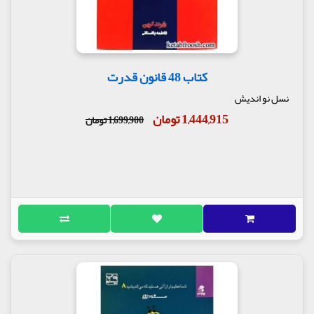
کتاب 48 قانون قدرت
نسل نو اندیش
1,444,915 تومان
1,699,900 تومان