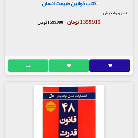
کتاب قوانین طبیعت انسان
نسل نو اندیش
1,359,915 تومان
1,599,900 تومان