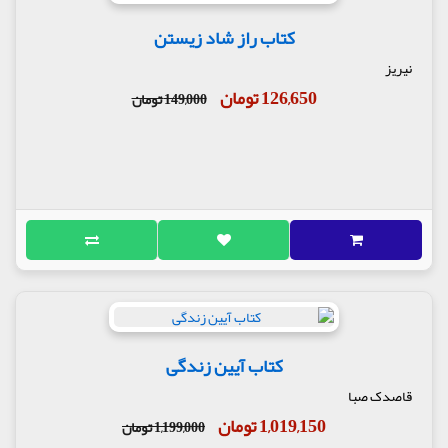
کتاب راز شاد زیستن
نیریز
126,650 تومان
149,000 تومان
کتاب آیین زندگی
قاصدک صبا
1,019,150 تومان
1,199,000 تومان