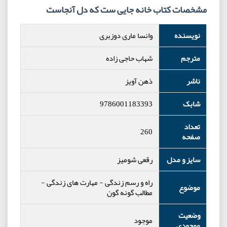
مشخصات کتاب خانه جایی ست که دل آنجاست
نویسنده
وانسا ماری دوزبری
مترجم
شهاب حاجی زاده
ناشر
ذهن آویز
شابک
9786001183393
تعداد
260
صفحه
سایز و مدل
رقعی شومیز
راه و رسم زندگی
-
مهارت های زندگی
-
موضوع
مطالب گونه گون
وضعیت
موجود
موجودی