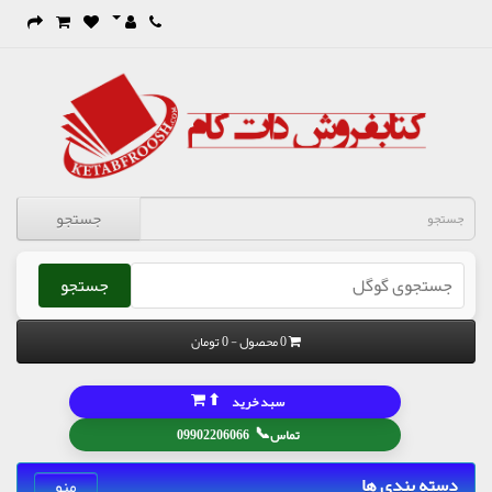
جستجو
جستجو
0 محصول - 0 تومان
⬆
سبد خرید
📞
تماس
09902206066
دسته بندی ها
منو