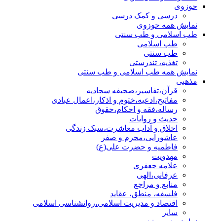
حوزوی
درسی و کمک درسی
نمایش همه حوزوی
طب اسلامی و طب سنتی
طب اسلامی
طب سنتی
تغذیه، تندرستی
نمایش همه طب اسلامی و طب سنتی
مذهبی
قرآن،تفاسیر،صحیفه سجادیه
مفاتیح،ادعیه،ختوم و اذکار،اعمال عبادی
رساله،فقه و احکام،حقوق
حدیث و روایات
اخلاق و آداب معاشرت،سبک زندگی
عاشورایی،محرم و صفر
فاطمیه و حضرت علی(ع)
مهدویت
علامه جعفری
عرفانی،الهی
منابع و مراجع
فلسفه، منطق، عقاید
اقتصاد و مدیریت اسلامی،روانشناسی اسلامی
سایر