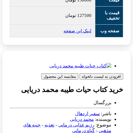
قیمت
150000
تومان
قیمت با
127500
تومان
تخفیف
صفحه وب
لینک این صفحه
افزودن به لیست دلخواه
مقایسه این محصول
خرید کتاب حیات طیبه محمد دریایی
بزرگسال
ناشر:
سفیر اردهال
نویسنده:
محمد دریایی
موضوع:
رژیم غذایی درمانی
-
تغذیه
-
جنبه های
مذهبی
-
گیاه درمانی