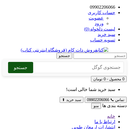
09902206066
حساب کاربری
عضویت
ورود
لیست دلخواه (0)
سبد خرید
تسویه حساب
جستجو
جستجو
0 محصول - 0 تومان
سبد خرید شما خالی است!
تماس
📞
09902206066
سبد خرید
⬆
دسته بندی ها
منو
خانه
ارتباط با ما
انتشارات ارمغان طوبی