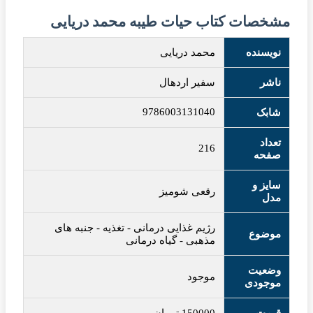
مشخصات کتاب حیات طیبه محمد دریایی
نویسنده
محمد دریایی
ناشر
سفیر اردهال
9786003131040
شابک
تعداد
216
صفحه
سایز و
رقعی شومیز
مدل
رژیم غذایی درمانی
-
تغذیه
-
جنبه های
موضوع
مذهبی
-
گیاه درمانی
وضعیت
موجود
موجودی