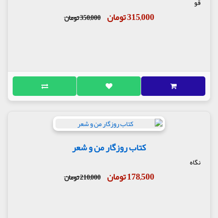
قو
315,000 تومان
350,000 تومان
کتاب روزگار من و شعر
نگاه
178,500 تومان
210,000 تومان