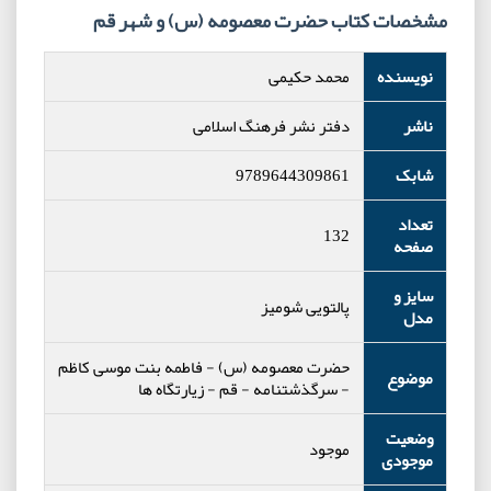
مشخصات کتاب حضرت معصومه (س) و شهر قم
نویسنده
محمد حکیمی
ناشر
دفتر نشر فرهنگ اسلامی
شابک
9789644309861
تعداد
132
صفحه
سایز و
پالتویی شومیز
مدل
حضرت معصومه (س)
-
فاطمه بنت موسی کاظم
موضوع
-
سرگذشتنامه
-
قم
-
زیارتگاه ها
وضعیت
موجود
موجودی