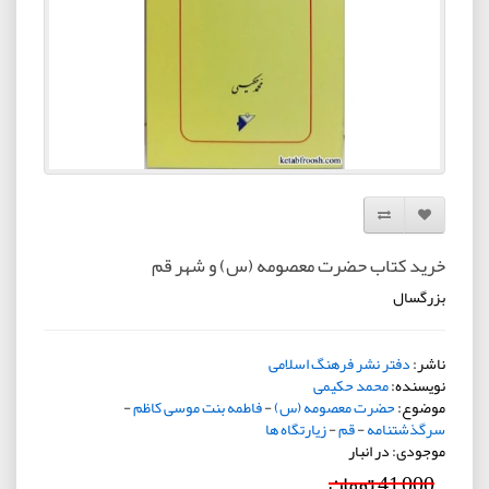
افزودن به لیست دلخواه
مقایسه این محصول
خرید کتاب حضرت معصومه (س) و شهر قم
بزرگسال
ناشر:
دفتر نشر فرهنگ اسلامی
نویسنده:
محمد حکیمی
موضوع:
حضرت معصومه (س)
-
فاطمه بنت موسی کاظم
-
سرگذشتنامه
-
قم
-
زیارتگاه ها
موجودی: در انبار
41,000 تومان