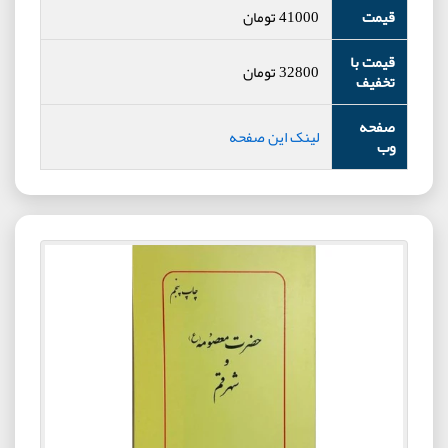
قیمت
41000
تومان
قیمت با
32800
تومان
تخفیف
صفحه
لینک این صفحه
وب