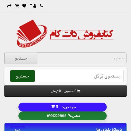
جستجو
جستجو
0 محصول - 0 تومان
⬆
سبد خرید
📞
تماس
09902206066
دسته بندی ها
منو