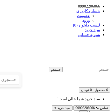
09902206066
حساب کاربری
عضویت
ورود
لیست دلخواه (0)
سبد خرید
تسویه حساب
جستجو
0 محصول - 0 تومان
سبد خرید شما خالی است!
تماس
📞
09902206066
سبد خرید
⬆