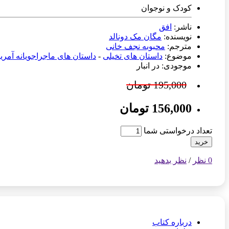
کودک و نوجوان
ناشر:
افق
نویسنده:
مگان مک دونالد
مترجم:
محبوبه نجف خانی
موضوع:
داستان های تخیلی
-
داستان های ماجراجویانه آمری
موجودی: در انبار
195,000 تومان
156,000 تومان
تعداد درخواستی شما
خرید
0 نظر
/
نظر بدهید
درباره کتاب