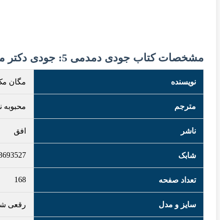
مشخصات کتاب جودی دمدمی 5: جودی دکتر می شود
نویسنده
مگان مک 
مترجم
محبوبه 
ناشر
افق
3693527
شابک
168
تعداد صفحه
سایز و مدل
رقعی شو