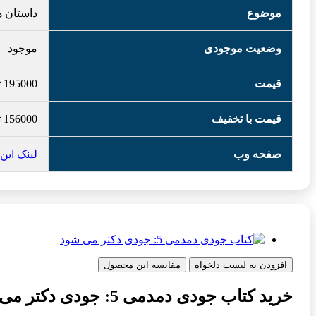
موضوع
داستان ه
وضعیت موجودی
موجود
قیمت
195000
ت
قیمت با تخفیف
156000
ت
صفحه وب
لینک این
افزودن به لیست دلخواه
مقایسه این محصول
خرید کتاب جودی دمدمی 5: جودی دکتر می شود