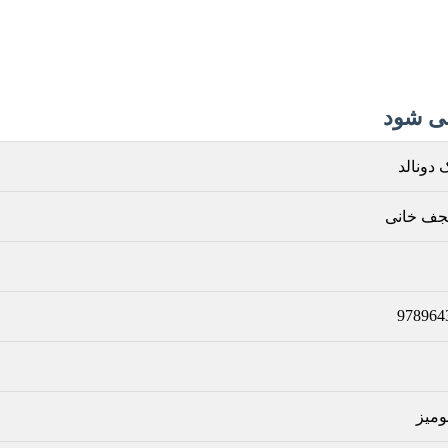
دونالد
نجف خانی
978964
میز