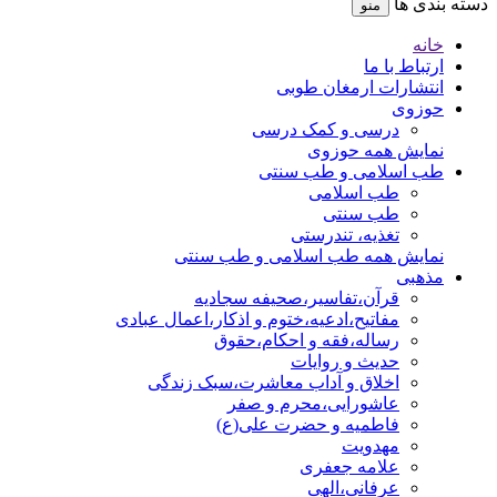
دسته بندی ها
منو
خانه
ارتباط با ما
انتشارات ارمغان طوبی
حوزوی
درسی و کمک درسی
نمایش همه حوزوی
طب اسلامی و طب سنتی
طب اسلامی
طب سنتی
تغذیه، تندرستی
نمایش همه طب اسلامی و طب سنتی
مذهبی
قرآن،تفاسیر،صحیفه سجادیه
مفاتیح،ادعیه،ختوم و اذکار،اعمال عبادی
رساله،فقه و احکام،حقوق
حدیث و روایات
اخلاق و آداب معاشرت،سبک زندگی
عاشورایی،محرم و صفر
فاطمیه و حضرت علی(ع)
مهدویت
علامه جعفری
عرفانی،الهی