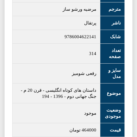
مترجم
مرضیه ورشو ساز
ناشر
پرتقال
شابک
9786004622141
تعداد
314
صفحه
سایز و
رقعی شومیز
مدل
داستان های کوتاه انگلیسی
-
قرن 20 م
-
موضوع
جنگ جهانی دوم
-
1396
-
194
وضعیت
موجود
موجودی
قیمت
464000
تومان