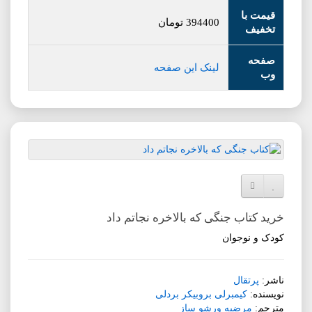
قیمت با
394400
تومان
تخفیف
صفحه
لینک این صفحه
وب
افزودن به لیست دلخواه
مقایسه این محصول
خرید کتاب جنگی که بالاخره نجاتم داد
کودک و نوجوان
ناشر:
پرتقال
نویسنده:
کیمبرلی بروبیکر بردلی
مترجم:
مرضیه ورشو ساز