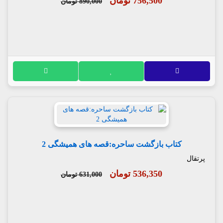
756,500 تومان
890,000 تومان
کتاب بازگشت ساحره:قصه های همیشگی 2
پرتقال
536,350 تومان
631,000 تومان