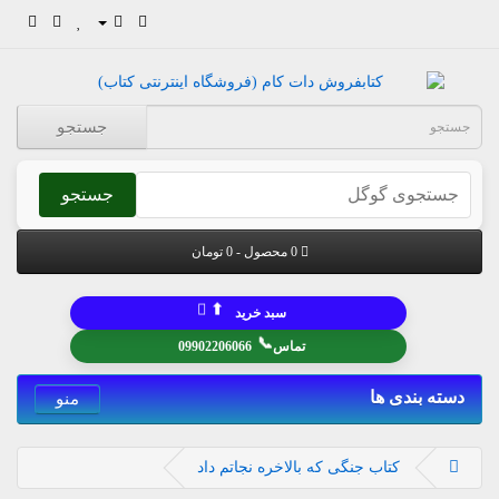
جستجو
جستجو
0 محصول - 0 تومان
⬆
سبد خرید
📞
تماس
09902206066
دسته بندی ها
منو
کتاب جنگی که بالاخره نجاتم داد