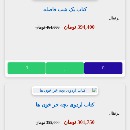
کتاب یک شب فاصله
پرتقال
394,400 تومان
464,000 تومان
کتاب اردوی بچه خر خون ها
پرتقال
301,750 تومان
355,000 تومان