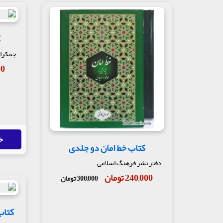
ک
جمکرا
000
خ
کتاب خط امان دو جلدی
دفتر نشر فرهنگ اسلامی
240,000 تومان
300,000 تومان
کتاب