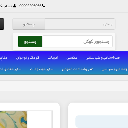
09902206066
حساب کا
جستجو
جستجو
طب اسلامی و طب سنتی
مذهبی
ادبیات
کودک و نوجوان
دفاع
جتماعی و سیاسی
هنر و اطلاعات عمومی
سایر موضوعات
سایر محصولات