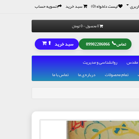
ربری
لیست دلخواه (0)
سبد خرید
تسویه حساب
0 محصول - 0 تومان
⬆
📞
سبد خرید
تماس
09902206066
 مقدس
روانشناسی و مدیریت
تمام محصولات
درباره ی ما
تماس با ما