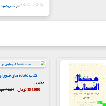
0 نظر
/
نظر بدهید
کتاب نشانه های ظهور او
جمکران
384,000 تومان
480,000 تومان