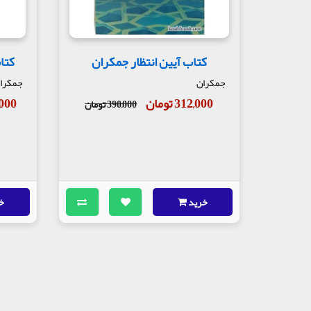
کتاب آیین انتظار جمکران
کتا
جمکران
جمکرا
312,000 تومان
60,000
390,000 تومان
خرید
خ