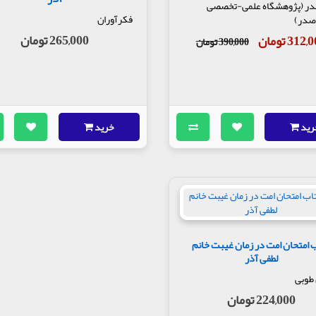
در (پژوهشگاه علمی-تخصصی
فکرآوران
صدر)
265,000 تومان
312 تومان
390,000 تومان
رید
خرید
 امتحان امت در زمان غیبت خانم
لطفی آذر
 طوبی
224,000 تومان