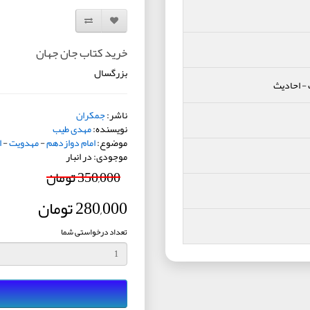
افزودن به لیست دلخواه
مقایسه این محصول
خرید کتاب جان جهان
بزرگسال
-
احادیث
ناشر:
جمکران
نویسنده:
مهدی طیب
موضوع:
امام دوازدهم
-
مهدویت
-
ا
موجودی: در انبار
350,000 تومان
280,000 تومان
تعداد درخواستی شما