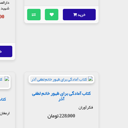
دارالص
شهید 
خرید
,000
خ
کتاب آمادگی برای ظهور خانم لطفی
آذر
کتاب
فکرآوران
ارمغان
228,000 تومان