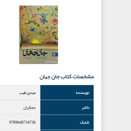
مشخصات کتاب جان جهان
نویسنده
مهدی طیب
ناشر
جمکران
شابک
9789649734736