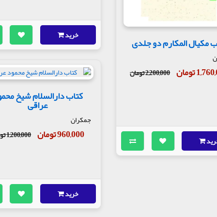
خرید
ب مکیال المکارم دو جلدی
ن
1,7 تومان
2,200,000 تومان
کتاب دارالسلام شیخ محمو
عراقی
جمکران
960,000 تومان
1,200,000 تومان
رید
خرید