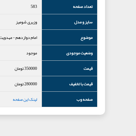
تعداد صفحه
583
سایز و مدل
وزیری شومیز
موضوع
امام دوازدهم
-
مهدویت
وضعیت موجودی
موجود
قیمت
350000
تومان
قیمت با تخفیف
280000
تومان
صفحه وب
لینک این صفحه