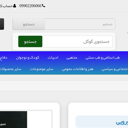
09902206066
حساب کا
جستجو
جستجو
طب اسلامی و طب سنتی
مذهبی
ادبیات
کودک و نوجوان
دفاع
جتماعی و سیاسی
هنر و اطلاعات عمومی
سایر موضوعات
سایر محصولات
رویی