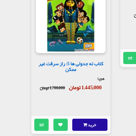
کتاب ته جدولی ها 5: راز سرقت غیر
ممکن
هوپا
1,445,000 تومان
1,700,000 تومان
خرید