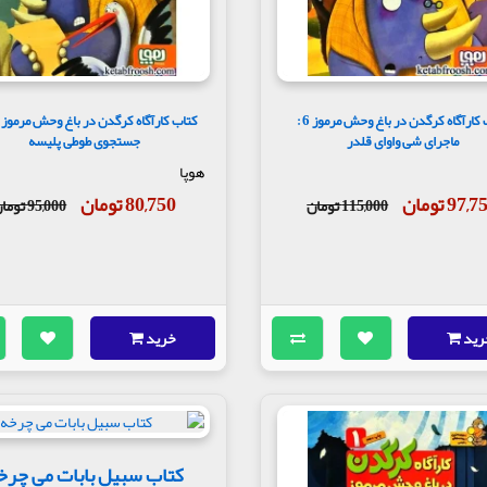
کتاب کارآگاه کرگدن در باغ وحش مرموز 6 :
ماجرای شی واوای قلدر
جستجوی طوطی پلیسه
هوپا
97, تومان
80,750 تومان
115,000 تومان
95,000 تومان
رید
خرید
کتاب سبیل بابات می چرخ