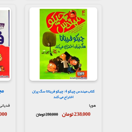
کتاب مهندس چیکو 4 : چیکو فریتاتا سگ پران
اختراع می کند
هوپا
قدیانی
238,000 تومان
00,000
280,000 تومان