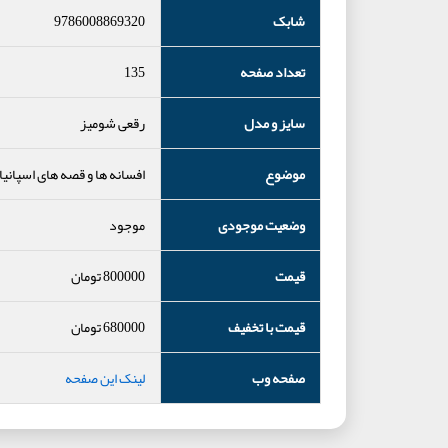
شابک
9786008869320
تعداد صفحه
135
سایز و مدل
رقعی شومیز
موضوع
افسانه ها و قصه های اسپانیا
وضعیت موجودی
موجود
قیمت
800000
تومان
قیمت با تخفیف
680000
تومان
صفحه وب
لینک این صفحه