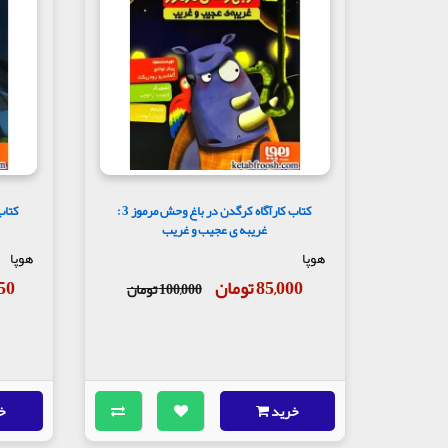
کتاب کارآگاه کرگدن در باغ وحش مرموز 3 :
غریبه ی عجیب و غریب
هوپا
هوپا
85,000 تومان
,250
100,000 تومان
خرید
خ