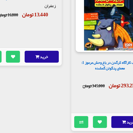
زعفران
13,440 تومان
16,800 تومان
خرید
کتاب کارآگاه کرگدن در باغ وحش مرموز 1:
معمای پنگوئن گمشده
293 تومان
345,000 تومان
رید