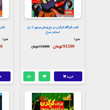
کتاب کارآگاه کرگدن در باغ وحش مرموز 2 : راز
استخر سرخ
هوپا
هوپا
93,500 تومان
750
110,000 تومان
خرید
خ