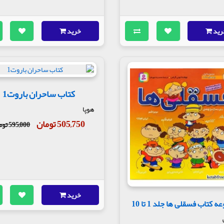
رید
خرید
کتاب ساحران باروت1
هوپا
505,750 تومان
595,000 تومان
خرید
 کتاب فسقلی ها جلد 1 تا 10