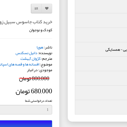
افزودن به لیست دلخواه
مقایسه این محصول
خرید کتاب جاسوس سبیل زو
کودک و نوجوان
ناشر:
هوپا
یی
-
همسایگی
نویسنده:
دانیل نسکنس
مترجم:
کژوان آبهشت
موضوع:
افسانه ها و قصه های اسپانی
موجودی: در انبار
800,000 تومان
680,000 تومان
تعداد درخواستی شما