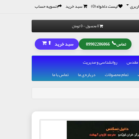
ربری
لیست دلخواه (0)
سبد خرید
تسویه حساب
0 محصول - 0 تومان
⬆
📞
سبد خرید
تماس
09902206066
 مقدس
روانشناسی و مدیریت
تمام محصولات
درباره ی ما
تماس با ما