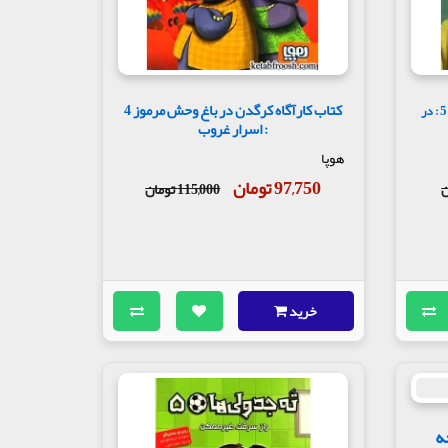
کتاب کارآگاه کرگدن در باغ وحش مرموز 4
کتاب کارآگاه کرگدن در باغ وحش مرموز 5 : در
: اسرار غروب
هوپا
97,750 تومان
115,000 تومان
خرید
ه