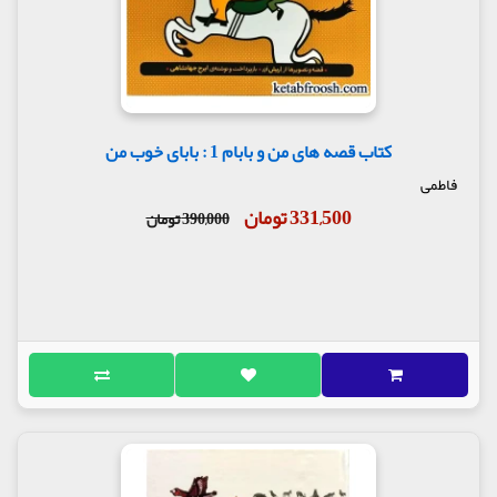
کتاب قصه های من و بابام 1 : بابای خوب من
فاطمی
331,500 تومان
390,000 تومان