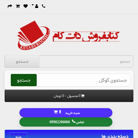
جستجو
جستجو
0 محصول - 0 تومان
⬆
سبد خرید
📞
تماس
09902206066
دسته بندی ها
منو