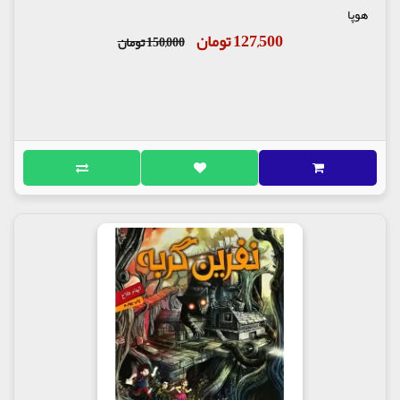
هوپا
127,500 تومان
150,000 تومان