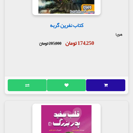
کتاب نفرین گربه
هوپا
174,250 تومان
205,000 تومان