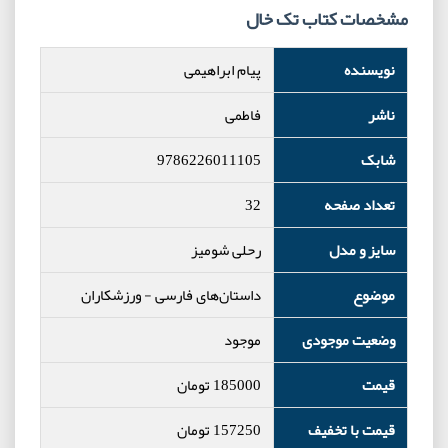
مشخصات کتاب تک خال
نویسنده
پیام ابراهیمی
ناشر
فاطمی
شابک
9786226011105
تعداد صفحه
32
سایز و مدل
رحلی شومیز
موضوع
داستان‌های فارسی
-
ورزشکاران
وضعیت موجودی
موجود
قیمت
185000
تومان
قیمت با تخفیف
157250
تومان