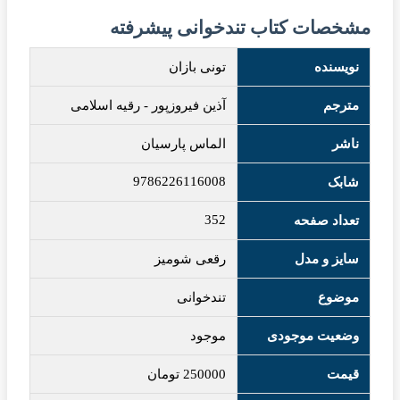
مشخصات کتاب تندخوانی پیشرفته
نویسنده
تونی بازان
مترجم
آذین فیروزپور - رقیه اسلامی
ناشر
الماس پارسیان
9786226116008
شابک
352
تعداد صفحه
سایز و مدل
رقعی شومیز
موضوع
تندخوانی
وضعیت موجودی
موجود
قیمت
250000
تومان