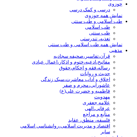
حوزوی
درسی و کمک درسی
نمایش همه حوزوی
طب اسلامی و طب سنتی
طب اسلامی
طب سنتی
تغذیه، تندرستی
نمایش همه طب اسلامی و طب سنتی
مذهبی
قرآن،تفاسیر،صحیفه سجادیه
مفاتیح،ادعیه،ختوم و اذکار،اعمال عبادی
رساله،فقه و احکام،حقوق
حدیث و روایات
اخلاق و آداب معاشرت،سبک زندگی
عاشورایی،محرم و صفر
فاطمیه و حضرت علی(ع)
مهدویت
علامه جعفری
عرفانی،الهی
منابع و مراجع
فلسفه، منطق، عقاید
اقتصاد و مدیریت اسلامی،روانشناسی اسلامی
سایر