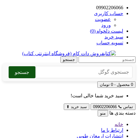
09902206066
حساب کاربری
عضویت
ورود
لیست دلخواه (0)
سبد خرید
تسویه حساب
جستجو
جستجو
0 محصول - 0 تومان
سبد خرید شما خالی است!
تماس
📞
09902206066
سبد خرید
⬆
دسته بندی ها
منو
خانه
ارتباط با ما
انتشارات ارمغان طوبی