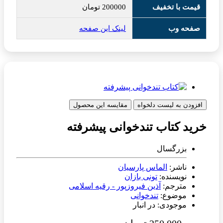
قیمت با تخفیف
200000
تومان
صفحه وب
لینک این صفحه
افزودن به لیست دلخواه
مقایسه این محصول
خرید کتاب تندخوانی پیشرفته
بزرگسال
ناشر:
الماس پارسیان
نویسنده:
تونی بازان
مترجم:
آذین فیروزپور - رقیه اسلامی
موضوع:
تندخوانی
موجودی: در انبار