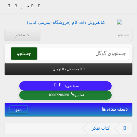
جستجو
جستجو
0 محصول - 0 تومان
⬆
سبد خرید
📞
تماس
09902206066
دسته بندی ها
منو
کتاب تفکر