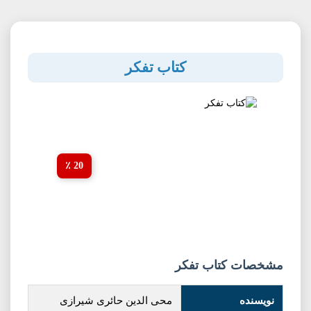
کتاب تفکر
20 ٪
مشخصات کتاب تفکر
نویسنده
محی الدین حائری شیرازی