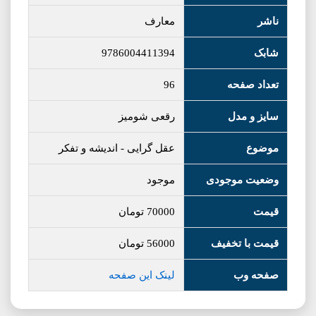
ناشر
معارف
شابک
9786004411394
تعداد صفحه
96
سایز و مدل
رقعی شومیز
موضوع
عقل گرایی
-
اندیشه و تفکر
وضعیت موجودی
موجود
قیمت
70000
تومان
قیمت با تخفیف
56000
تومان
صفحه وب
لینک این صفحه