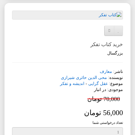
افزودن به لیست دلخواه
مقایسه این محصول
خرید کتاب تفکر
بزرگسال
ناشر:
معارف
نویسنده:
محی الدین حائری شیرازی
موضوع:
عقل گرایی
-
اندیشه و تفکر
موجودی: در انبار
70,000 تومان
56,000 تومان
تعداد درخواستی شما