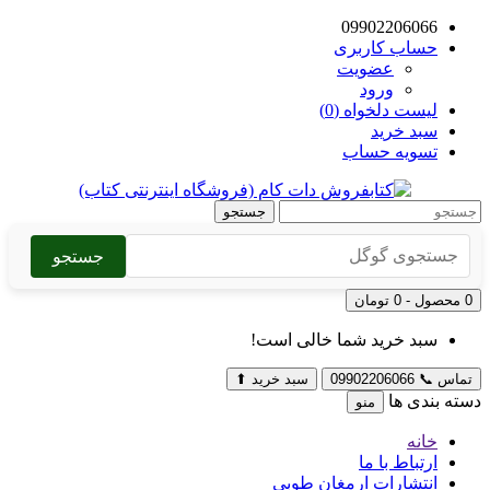
09902206066
حساب کاربری
عضویت
ورود
لیست دلخواه (0)
سبد خرید
تسویه حساب
جستجو
جستجو
0 محصول - 0 تومان
سبد خرید شما خالی است!
تماس
📞
09902206066
سبد خرید
⬆
دسته بندی ها
منو
خانه
ارتباط با ما
انتشارات ارمغان طوبی