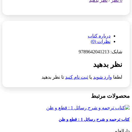
0 نظر
/
نظر بدهید
درباره کتاب
نظرات (0)
شابک: 9789642041213
نظر بدهید
لطفا
وارد شوید
یا
ثبت نام کنید
تا نظر بدهید
محصولات مرتبط
کتاب ترجمه و شرح رسائل 1 : قطع و ظن
دارالعلم