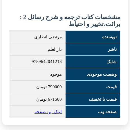
مشخصات کتاب ترجمه و شرح رسائل 2 :
برائت،تخییر و احتیاط
نویسنده
مرتضی انصاری
ناشر
دارالعلم
9789642041213
شابک
وضعیت موجودی
موجود
قیمت
790000
تومان
قیمت با تخفیف
671500
تومان
صفحه وب
لینک این صفحه