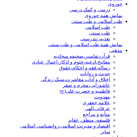
حوزوی
درسی و کمک درسی
نمایش همه حوزوی
طب اسلامی و طب سنتی
طب اسلامی
طب سنتی
تغذیه، تندرستی
نمایش همه طب اسلامی و طب سنتی
مذهبی
قرآن،تفاسیر،صحیفه سجادیه
مفاتیح،ادعیه،ختوم و اذکار،اعمال عبادی
رساله،فقه و احکام،حقوق
حدیث و روایات
اخلاق و آداب معاشرت،سبک زندگی
عاشورایی،محرم و صفر
فاطمیه و حضرت علی(ع)
مهدویت
علامه جعفری
عرفانی،الهی
منابع و مراجع
فلسفه، منطق، عقاید
اقتصاد و مدیریت اسلامی،روانشناسی اسلامی
سایر