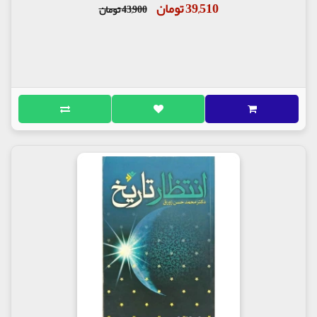
39,510 تومان
43,900 تومان