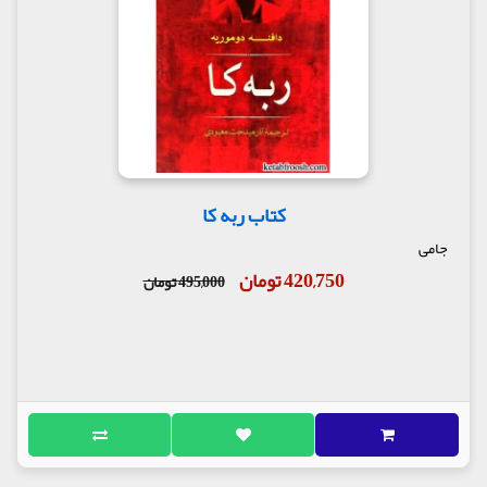
کتاب ربه کا
جامی
420,750 تومان
495,000 تومان