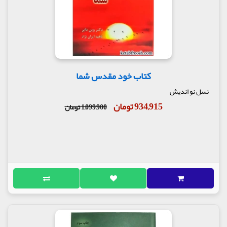
کتاب خود مقدس شما
نسل نو اندیش
934,915 تومان
1,099,900 تومان