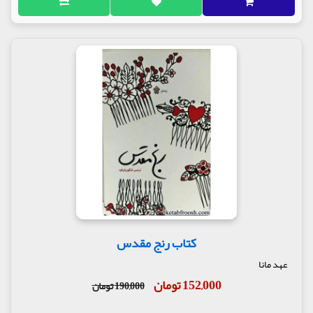
کتاب رنج مقدس
عهد مانا
152,000 تومان
190,000 تومان