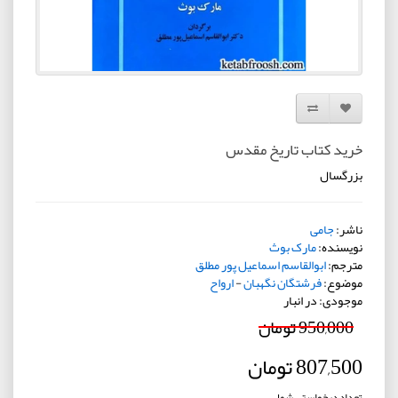
افزودن به لیست دلخواه
مقایسه این محصول
خرید کتاب تاریخ مقدس
بزرگسال
ناشر:
جامی
نویسنده:
مارک بوث
مترجم:
ابوالقاسم اسماعیل پور مطلق
موضوع:
فرشتگان نگهبان
-
ارواح
موجودی: در انبار
950,000 تومان
807,500 تومان
تعداد درخواستی شما