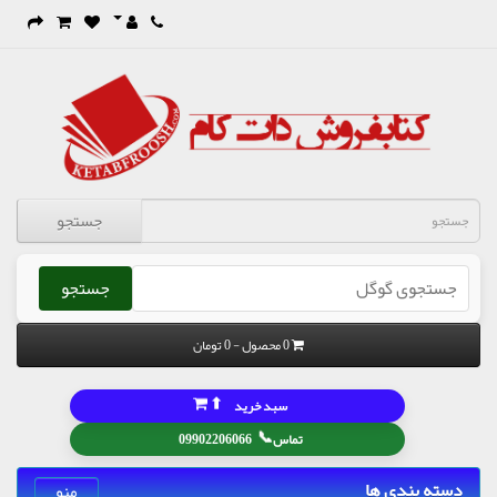
جستجو
جستجو
0 محصول - 0 تومان
⬆
سبد خرید
📞
تماس
09902206066
دسته بندی ها
منو