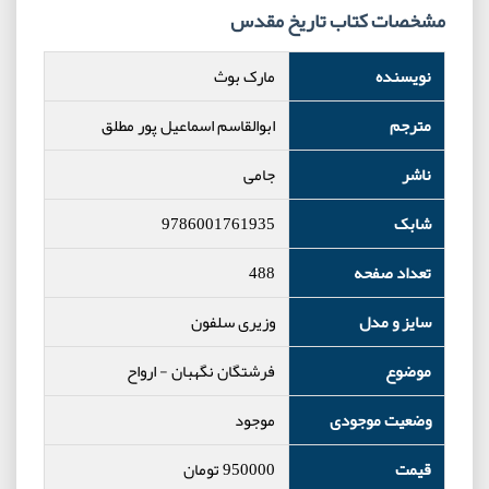
مشخصات کتاب تاریخ مقدس
نویسنده
مارک بوث
مترجم
ابوالقاسم اسماعیل پور مطلق
ناشر
جامی
شابک
9786001761935
تعداد صفحه
488
سایز و مدل
وزیری سلفون
موضوع
فرشتگان نگهبان
-
ارواح
وضعیت موجودی
موجود
قیمت
950000
تومان