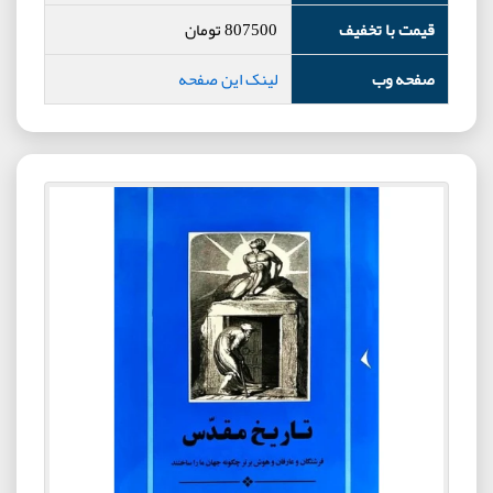
قیمت با تخفیف
807500
تومان
صفحه وب
لینک این صفحه