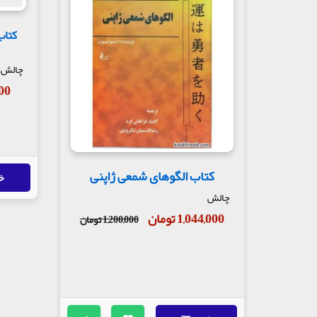
کتاب
چالش
,900
کتاب الگوهای شمعی ژاپنی
خ
چالش
1,044,000 تومان
1,200,000 تومان