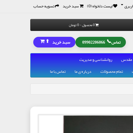
ربری
لیست دلخواه (0)
سبد خرید
تسویه حساب
0 محصول - 0 تومان
⬆
📞
سبد خرید
تماس
09902206066
 مقدس
روانشناسی و مدیریت
تمام محصولات
درباره ی ما
تماس با ما