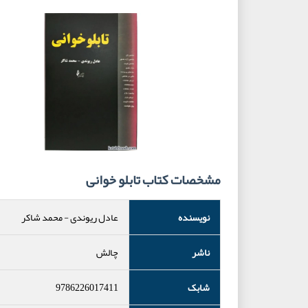
مشخصات کتاب تابلو خوانی
نویسنده
عادل ریوندی
-
محمد شاکر
ناشر
چالش
شابک
9786226017411