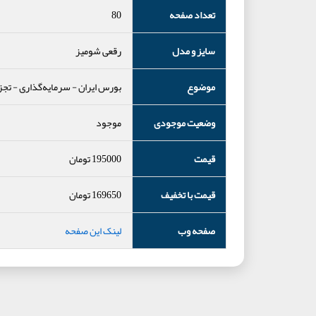
تعداد صفحه
80
سایز و مدل
رقعی شومیز
موضوع
بورس ایران
-
سرمایه‌گذاری
-
تجز
وضعیت موجودی
موجود
قیمت
195000
تومان
قیمت با تخفیف
169650
تومان
صفحه وب
لینک این صفحه