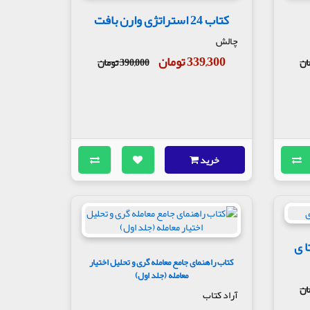
کتاب 24 استراتژی وارن بافت
چالش
339,300 تومان
390,000 تومان
خرید
ا ی
کتاب راهنمای جامع معامله گری و تحلیل اختیار
معامله (جلد اول)
آراد کتاب