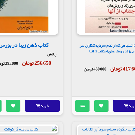
کتاب ذهن زیبا در بورس
کتاب 5 اشتباهی که از تمام سرمایه گذاران سر
می زند و روش های اجتناب از آنها
چالش
256,650 تومان
295,000 تومان
417 تومان
480,000 تومان
رید
خرید