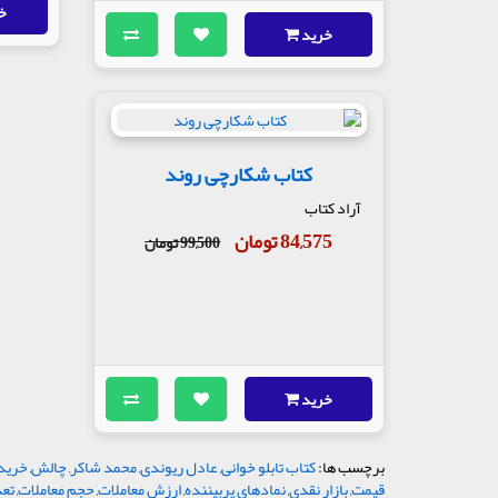
خ
خرید
کتاب شکارچی روند
آراد کتاب
84,575 تومان
99,500 تومان
خرید
برچسب ها:
کتاب تابلو خوانی
,
عادل ریوندی
,
محمد شاکر
,
چالش
,
خرید 
قیمت
,
بازار نقدی
,
نمادهای پربیننده
,
ارزش معاملات
,
حجم معاملات
,
تعد