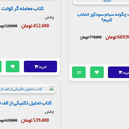
کتاب معامله گر کوانت
 چگونه سهام سودآور انتخاب
چالش
کنیم؟
452,400 تومان
520,000 تومان
669 تومان
770,000 تومان
خرید
رید
کتاب تحلیل تکنیکی از الف ت
چالش
539,400 تومان
620,000 تومان