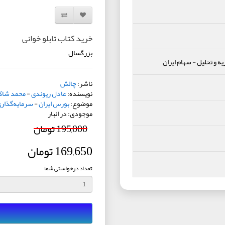
افزودن به لیست دلخواه
مقایسه این محصول
خرید کتاب تابلو خوانی
بزرگسال
یه و تحلیل
-
سهام ایران
ناشر:
چالش
نویسنده:
عادل ریوندی
-
محمد شاک
موضوع:
بورس ایران
-
سرمایه‌گذار
موجودی: در انبار
195,000 تومان
169,650 تومان
تعداد درخواستی شما