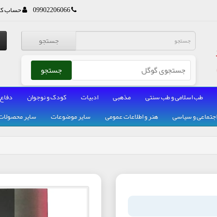
09902206066
حساب کا
جستجو
جستجو
طب اسلامی و طب سنتی
مذهبی
ادبیات
کودک و نوجوان
دفاع
جتماعی و سیاسی
هنر و اطلاعات عمومی
سایر موضوعات
سایر محصولات