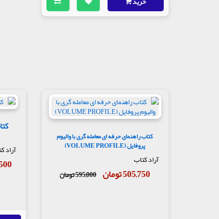
خرید
کتاب راهنمای حرفه ای معامله گری با والیوم
پروفایل (VOLUME PROFILE)
آراد ک
آراد کتاب
72,500
505,750 تومان
595,000 تومان