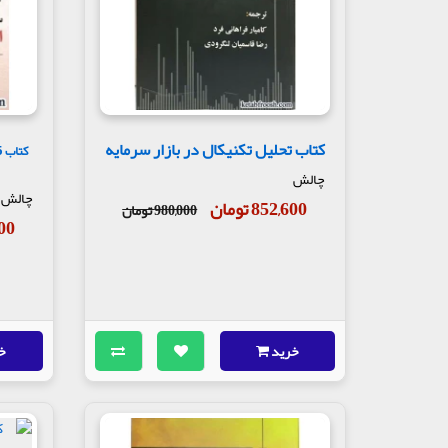
کتاب تحلیل تکنیکال در بازار سرمایه
چالش
چالش
852,600 تومان
980,000 تومان
,600
خرید
خ