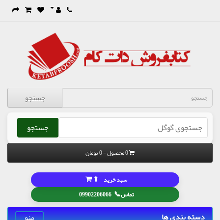
جستجو
جستجو
0 محصول - 0 تومان
⬆
سبد خرید
📞
تماس
09902206066
دسته بندی ها
منو