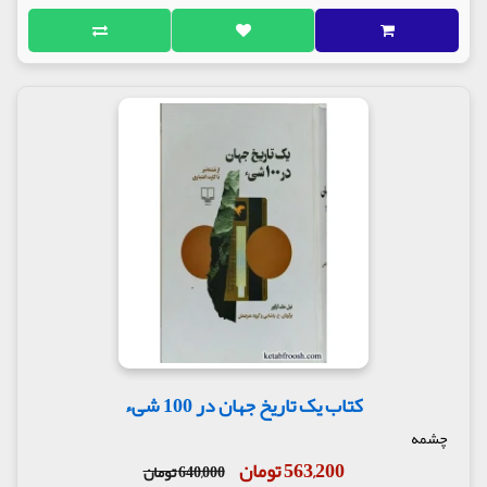
کتاب یک تاریخ جهان در 100 شیء
چشمه
563,200 تومان
640,000 تومان