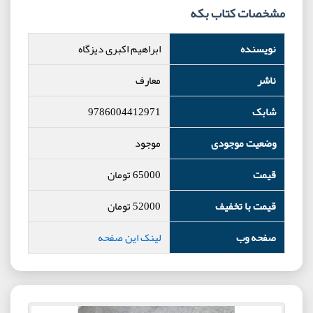
مشخصات کتاب بکه
نویسنده
ابراهیم اکبری دیزگاه
ناشر
معارف
شابک
9786004412971
وضعیت موجودی
موجود
قیمت
65000
تومان
قیمت با تخفیف
52000
تومان
صفحه وب
لینک این صفحه