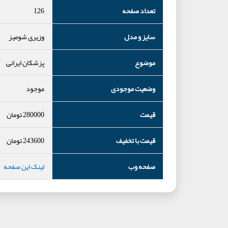
تعداد صفحه
126
سایز و مدل
وزیری شومیز
موضوع
پزشکان ایرانی
وضعیت موجودی
موجود
قیمت
280000
تومان
قیمت با تخفیف
243600
تومان
صفحه وب
لینک این صفحه