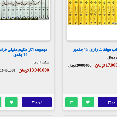
ب مولفات رازی 15 جلدی
مجموعه آثار حکیم عقیلی خراس
14 جلدی
ردهال
سفیر اردهال
17, تومان
20,000,000 تومان
13,940,000 تومان
16,400,000 تومان
رید
خرید