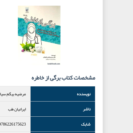
مشخصات کتاب برگی از خاطره
نویسنده
مرضیه بیگم سی
ناشر
ایرانیان طب
شابک
9786226175623