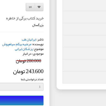
افزودن به لیست دلخواه
مقایسه این محصول
خرید کتاب برگی از خاطره
بزرگسال
ناشر:
ایرانیان طب
نویسنده:
مرضیه بیگم سیاهپوش
موضوع:
پزشکان ایرانی
موجودی: در انبار
280,000 تومان
243,600 تومان
تعداد درخواستی شما