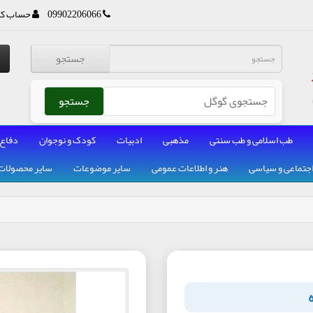
09902206066
حساب کا
جستجو
جستجو
طب اسلامی و طب سنتی
مذهبی
ادبیات
کودک و نوجوان
دفاع
جتماعی و سیاسی
هنر و اطلاعات عمومی
سایر موضوعات
سایر محصولات