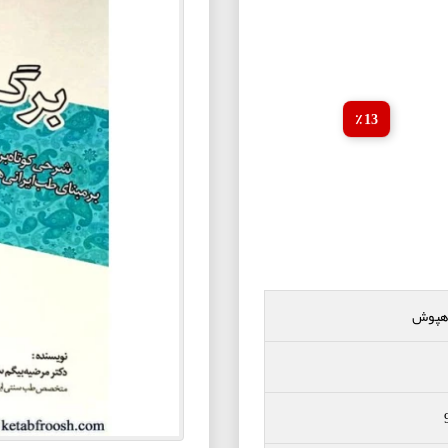
13 ٪
اهپوش