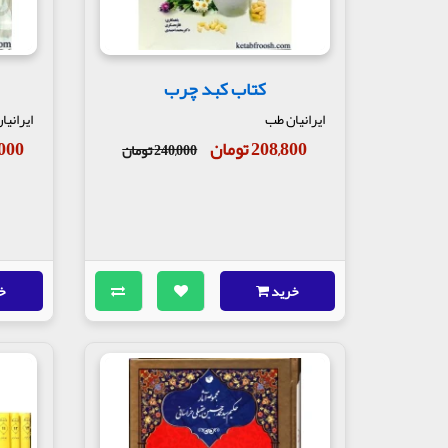
کتاب کبد چرب
ایرانیان طب
ایرانی
208,800 تومان
49,000
240,000 تومان
خرید
خ