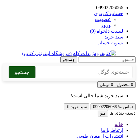
09902206066
حساب کاربری
عضویت
ورود
لیست دلخواه (0)
سبد خرید
تسویه حساب
جستجو
جستجو
0 محصول - 0 تومان
سبد خرید شما خالی است!
تماس
📞
09902206066
سبد خرید
⬆
دسته بندی ها
منو
خانه
ارتباط با ما
انتشارات ارمغان طوبی