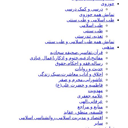
حوزوی
درسی و کمک درسی
نمایش همه حوزوی
طب اسلامی و طب سنتی
طب اسلامی
طب سنتی
تغذیه، تندرستی
نمایش همه طب اسلامی و طب سنتی
مذهبی
قرآن،تفاسیر،صحیفه سجادیه
مفاتیح،ادعیه،ختوم و اذکار،اعمال عبادی
رساله،فقه و احکام،حقوق
حدیث و روایات
اخلاق و آداب معاشرت،سبک زندگی
عاشورایی،محرم و صفر
فاطمیه و حضرت علی(ع)
مهدویت
علامه جعفری
عرفانی،الهی
منابع و مراجع
فلسفه، منطق، عقاید
اقتصاد و مدیریت اسلامی،روانشناسی اسلامی
سایر