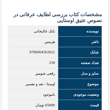
مشخصات کتاب بررسی لطایف عرفانی در
نصوص عتیق اوستایی
نویسنده
بابک عالیخانی
ناشر
هرمس
9786004562621
شابک
230
تعداد صفحه
سایز و مدل
رقعی شومیز
موضوع
اوستا
-
نقد و تفسیر
وضعیت موجودی
ناموجود
قیمت
65000
تومان