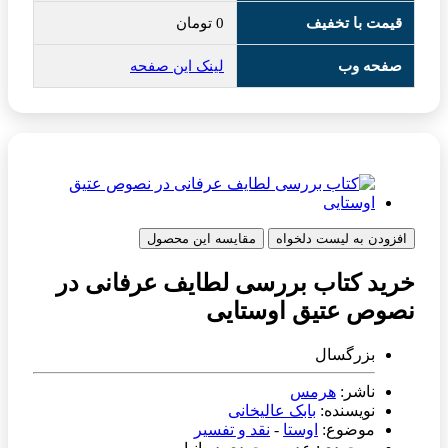
قیمت با تخفیف
0
تومان
صفحه وب
لینک این صفحه
افزودن به لیست دلخواه
مقایسه این محصول
خرید کتاب بررسی لطایف عرفانی در
نصوص عتیق اوستایی
بزرگسال
ناشر:
هرمس
نویسنده:
بابک عالیخانی
موضوع:
اوستا
-
نقد و تفسیر