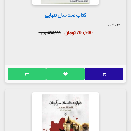
کتاب صد سال تنهایی
امیرکبیر
705,500 تومان
830,000 تومان