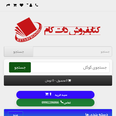
جستجو
جستجو
0 محصول - 0 تومان
⬆
سبد خرید
📞
تماس
09902206066
دسته بندی ها
منو