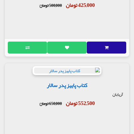
425,000 تومان
500,000 تومان
کتاب پاییز پدر سالار
آریابان
552,500 تومان
650,000 تومان