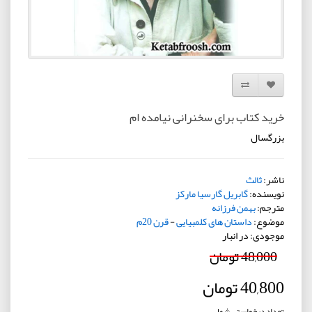
افزودن به لیست دلخواه
مقایسه این محصول
خرید کتاب برای سخنرانی نیامده ام
بزرگسال
ناشر:
ثالث
نویسنده:
گابریل گارسیا مارکز
مترجم:
بهمن فرزانه
موضوع:
داستان های کلمبیایی
-
قرن 20م
موجودی: در انبار
48,000 تومان
40,800 تومان
تعداد درخواستی شما