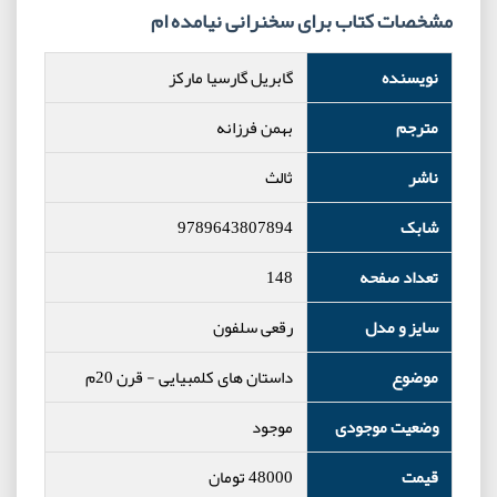
مشخصات کتاب برای سخنرانی نیامده ام
نویسنده
گابریل گارسیا مارکز
مترجم
بهمن فرزانه
ناشر
ثالث
شابک
9789643807894
تعداد صفحه
148
سایز و مدل
رقعی سلفون
موضوع
داستان های کلمبیایی
-
قرن 20م
وضعیت موجودی
موجود
قیمت
48000
تومان