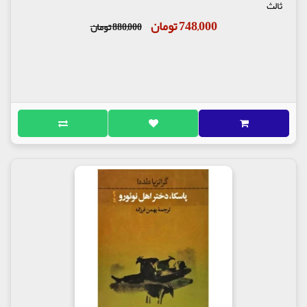
ثالث
748,000 تومان
880,000 تومان