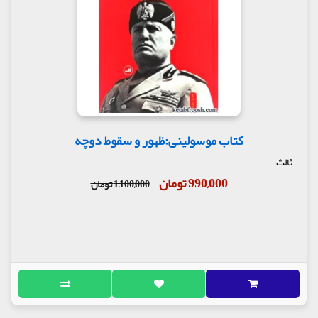
کتاب موسولینی:ظهور و سقوط دوچه
ثالث
990,000 تومان
1,100,000 تومان