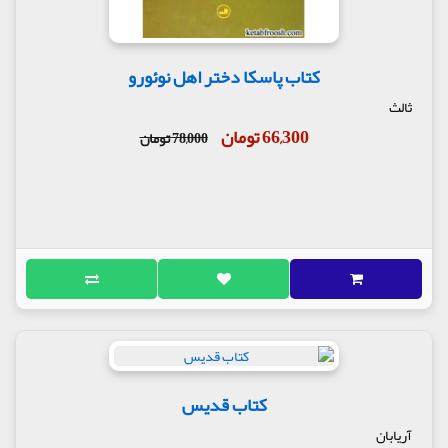
کتاب پاسکا دختر اهل نوئورو
ثالث
66,300 تومان
78,000 تومان
کتاب قدیس
آریابان