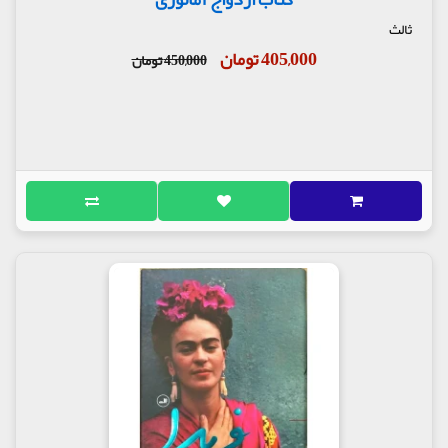
ثالث
405,000 تومان
450,000 تومان