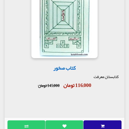
کتاب صخور
کتابستان معرفت
116,000 تومان
145,000 تومان