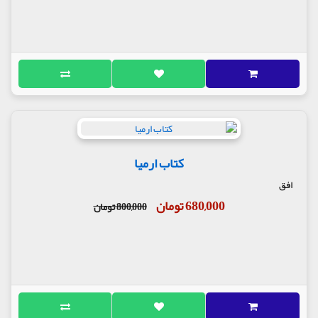
کتاب ارمیا
افق
680,000 تومان
800,000 تومان