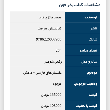
مشخصات کتاب بذر خون
نویسنده
محمد فائزی فرد
ناشر
کتابستان معرفت
شابک
9786226837965
تعداد صفحه
264
سایز و مدل
رقعی شومیز
موضوع
داستان‌های فارسی
-
داعش
وضعیت موجودی
موجود
قیمت
135000
تومان
قیمت با تخفیف
108000
تومان