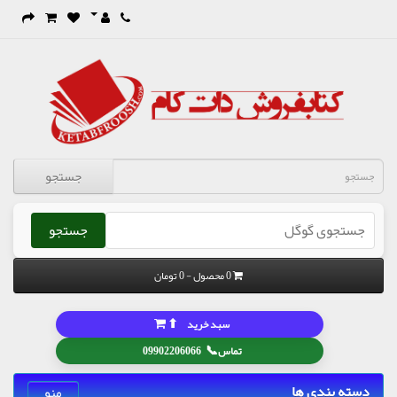
جستجو
جستجو
0 محصول - 0 تومان
⬆
سبد خرید
📞
تماس
09902206066
دسته بندی ها
منو