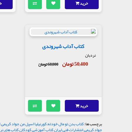
خرید
خ
کتاب آداب شهروندی
نردبان
50,400 تومان
60,000 تومان
خرید
برچسب ها:
کتاب بدن تو مال خودته
,
کورنیلیا اسپل من
,
جواد کریمی
,
ا
جواد کریمی
,
انتشارات فنی ایران
,
کتاب آموزشی کودکان
,
کتاب های نر