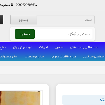
09902206066
حساب کا
جستجو
جستجو
طب اسلامی و طب سنتی
مذهبی
ادبیات
کودک و نوجوان
دفاع
جتماعی و سیاسی
هنر و اطلاعات عمومی
سایر موضوعات
سایر محصولات
ته