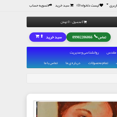
ربری
لیست دلخواه (0)
سبد خرید
تسویه حساب
0 محصول - 0 تومان
⬆
📞
سبد خرید
تماس
09902206066
 مقدس
روانشناسی و مدیریت
تمام محصولات
درباره ی ما
تماس با ما