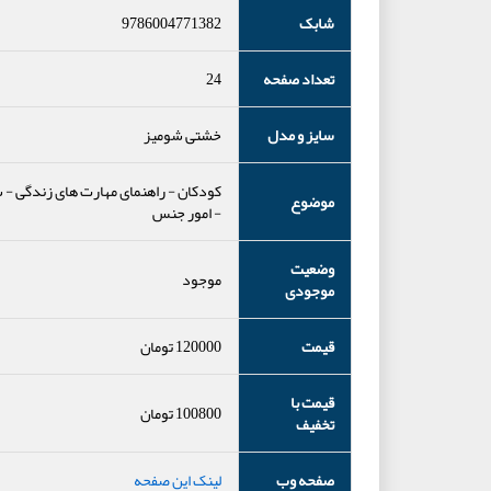
شابک
9786004771382
تعداد صفحه
24
سایز و مدل
خشتی شومیز
کودکان
-
راهنمای مهارت های زندگی
-
س
موضوع
-
امور جنس
وضعیت
موجود
موجودی
قیمت
120000
تومان
قیمت با
100800
تومان
تخفیف
صفحه وب
لینک این صفحه