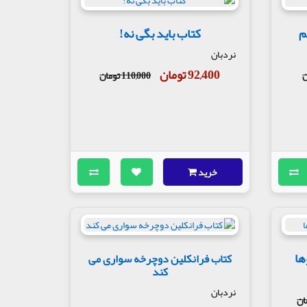
م
کتاب باید بگی نه!
نردبان
92,400 تومان
110,000 تومان
خرید
ها
کتاب فرانکلین دوچرخه سواری می
کند
نردبان