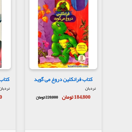
کتاب فرانکلین دروغ می گوید
کتاب 
نردبان
نردبان
184,800 تومان
00
220,000 تومان