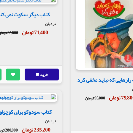
کتاب دیگر سکوت نمی کن
نردبان
71,400 تومان
85,000 تومان
خرید
رازهایی که نباید مخفی کرد
79,8 تومان
95,000 تومان
کتاب سودوکو برای کوچولو
نردبان
235,200 تومان
280,000 تومان