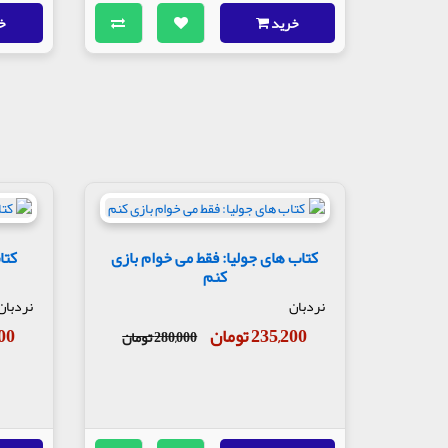
خرید
خ
کتاب های جولیا: فقط می خوام بازی
کتا
کنم
نردبان
نردبان
235,200 تومان
,600
280,000 تومان