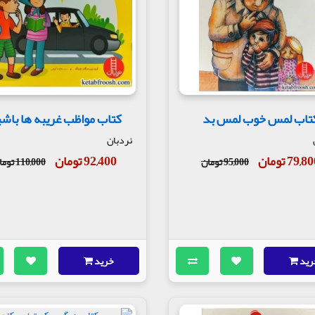
تاب لمس خوب لمس بد
کتاب مواظب غریبه ها باش
نردبان
79,8 تومان
92,400 تومان
95,000 تومان
110,000 تومان
رید
خرید