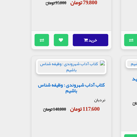
79,800 تومان
95,000 تومان
خرید
ید
کتاب آداب شهروندی : وظیفه شناس
باشیم
نردبان
117,600 تومان
140,000 تومان