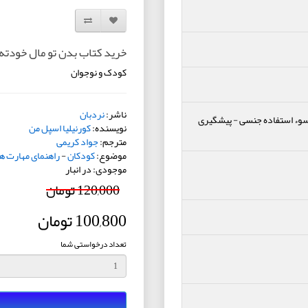
افزودن به لیست دلخواه
مقایسه این محصول
خرید کتاب بدن تو مال خودته
کودک و نوجوان
ناشر:
نردبان
وء استفاده جنسی
-
پیشگیری
نویسنده:
کورنیلیا اسپل من
مترجم:
جواد کریمی
موضوع:
کودکان
-
راهنمای مهارت ه
موجودی: در انبار
120,000 تومان
100,800 تومان
تعداد درخواستی شما