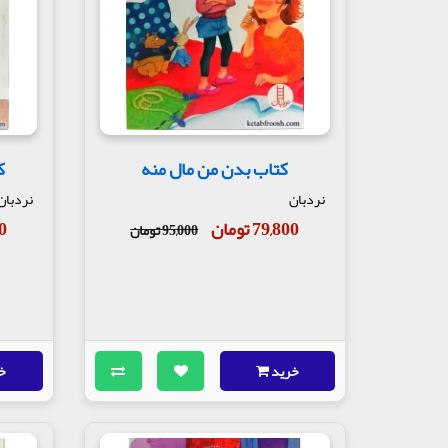
کتاب بدن من مال منه
ک
نردبان
نردبان
79,800 تومان
00
95,000 تومان
خرید
خ