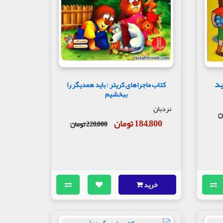
ید
کتاب ماجراهای کریتر : باید همدیگر را
ببخشیم
نردبان
184,800 تومان
220,000 تومان
خرید