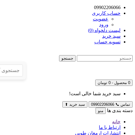
09902206066
حساب کاربری
عضویت
ورود
لیست دلخواه (0)
سبد خرید
تسویه حساب
جستجو
0 محصول - 0 تومان
سبد خرید شما خالی است!
تماس
📞
09902206066
سبد خرید
⬆
دسته بندی ها
منو
خانه
ارتباط با ما
انتشارات ارمغان طوبی