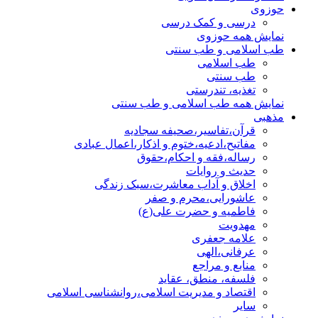
حوزوی
درسی و کمک درسی
نمایش همه حوزوی
طب اسلامی و طب سنتی
طب اسلامی
طب سنتی
تغذیه، تندرستی
نمایش همه طب اسلامی و طب سنتی
مذهبی
قرآن،تفاسیر،صحیفه سجادیه
مفاتیح،ادعیه،ختوم و اذکار،اعمال عبادی
رساله،فقه و احکام،حقوق
حدیث و روایات
اخلاق و آداب معاشرت،سبک زندگی
عاشورایی،محرم و صفر
فاطمیه و حضرت علی(ع)
مهدویت
علامه جعفری
عرفانی،الهی
منابع و مراجع
فلسفه، منطق، عقاید
اقتصاد و مدیریت اسلامی،روانشناسی اسلامی
سایر