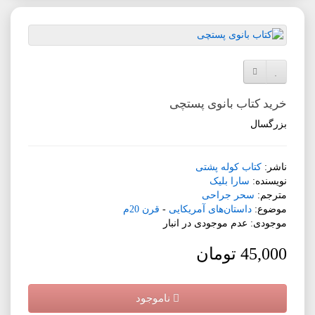
افزودن به لیست دلخواه
مقایسه این محصول
خرید کتاب بانوی پستچی
بزرگسال
ناشر:
کتاب کوله پشتی
نویسنده:
سارا بلیک
مترجم:
سحر جراحی
موضوع:
داستان‌های آمریکایی
-
قرن 20م
موجودی: عدم موجودی در انبار
45,000 تومان
ناموجود