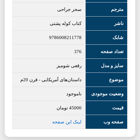
مترجم
سحر جراحی
ناشر
کتاب کوله پشتی
شابک
9786008211778
تعداد صفحه
376
سایز و مدل
رقعی شومیز
موضوع
داستان‌های آمریکایی
-
قرن 20م
وضعیت موجودی
ناموجود
قیمت
45000
تومان
صفحه وب
لینک این صفحه