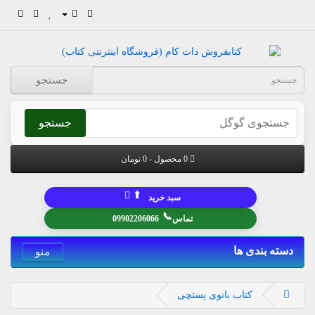
جستجو
جستجو
0 محصول - 0 تومان
⬆
سبد خرید
📞
تماس
09902206066
دسته بندی ها
منو
کتاب بانوی پستچی