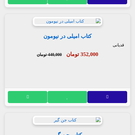
کتاب امیلی در نیومون
قدیانی
352,000 تومان
440,000 تومان