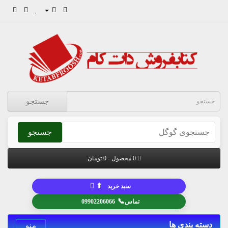
جستجو
جستجو
0 محصول - 0 تومان
⬆
سبد خرید
📞
تماس
09902206066
دسته بندی ها
منو