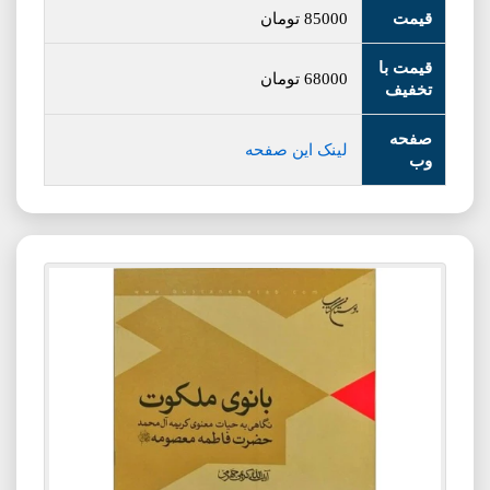
قیمت
85000
تومان
قیمت با
68000
تومان
تخفیف
صفحه
لینک این صفحه
وب