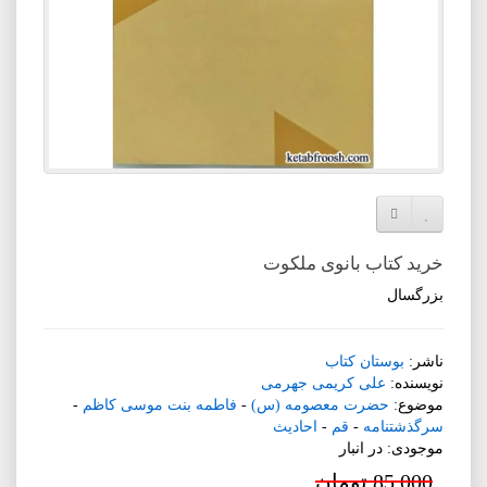
افزودن به لیست دلخواه
مقایسه این محصول
خرید کتاب بانوی ملکوت
بزرگسال
ناشر:
بوستان کتاب
نویسنده:
علی کریمی جهرمی
موضوع:
حضرت معصومه (س)
-
فاطمه بنت موسی کاظم
-
سرگذشتنامه
-
قم
-
احادیث
موجودی: در انبار
85,000 تومان