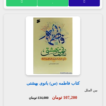
کتاب فاطمه (س) بانوی بهشتی
بین الملل
107,200 تومان
134,000 تومان