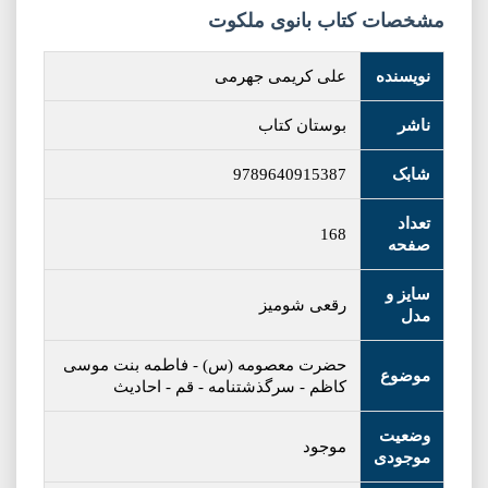
مشخصات کتاب بانوی ملکوت
نویسنده
علی کریمی جهرمی
ناشر
بوستان کتاب
شابک
9789640915387
تعداد
168
صفحه
سایز و
رقعی شومیز
مدل
حضرت معصومه (س)
-
فاطمه بنت موسی
موضوع
کاظم
-
سرگذشتنامه
-
قم
-
احادیث
وضعیت
موجود
موجودی