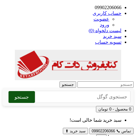
09902206066
حساب کاربری
عضویت
ورود
لیست دلخواه (0)
سبد خرید
تسویه حساب
جستجو
جستجو
0 محصول - 0 تومان
سبد خرید شما خالی است!
تماس
📞
09902206066
سبد خرید
⬆