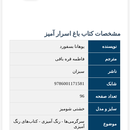
مشخصات کتاب باغ اسرار آمیز
نویسنده
یوهانا بسفورد
مترجم
فاطمه قره باقی
ناشر
سبزان
9786001171581
شابک
96
تعداد صفحه
سایز و مدل
خشتی شومیز
سرگرمی‌ها
-
رنگ آمیزی
-
کتاب‌های رنگ
موضوع
آمیزی