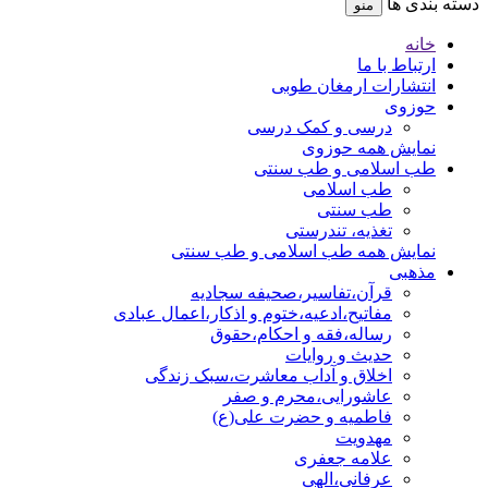
دسته بندی ها
منو
خانه
ارتباط با ما
انتشارات ارمغان طوبی
حوزوی
درسی و کمک درسی
نمایش همه حوزوی
طب اسلامی و طب سنتی
طب اسلامی
طب سنتی
تغذیه، تندرستی
نمایش همه طب اسلامی و طب سنتی
مذهبی
قرآن،تفاسیر،صحیفه سجادیه
مفاتیح،ادعیه،ختوم و اذکار،اعمال عبادی
رساله،فقه و احکام،حقوق
حدیث و روایات
اخلاق و آداب معاشرت،سبک زندگی
عاشورایی،محرم و صفر
فاطمیه و حضرت علی(ع)
مهدویت
علامه جعفری
عرفانی،الهی