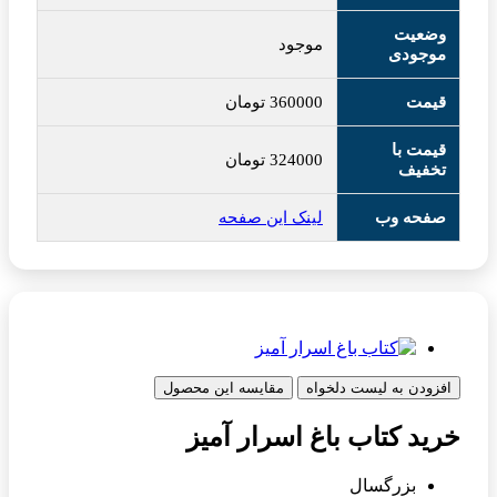
وضعیت
موجود
موجودی
قیمت
360000
تومان
قیمت با
324000
تومان
تخفیف
صفحه وب
لینک این صفحه
افزودن به لیست دلخواه
مقایسه این محصول
خرید کتاب باغ اسرار آمیز
بزرگسال