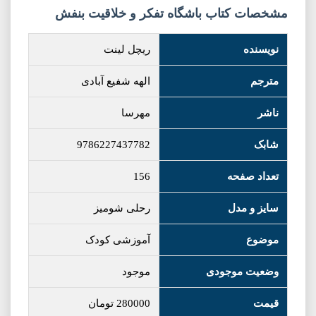
مشخصات کتاب باشگاه تفکر و خلاقیت بنفش
نویسنده
ریچل لینت
مترجم
الهه شفیع آبادی
ناشر
مهرسا
شابک
9786227437782
تعداد صفحه
156
سایز و مدل
رحلی شومیز
موضوع
آموزشی کودک
وضعیت موجودی
موجود
قیمت
280000
تومان