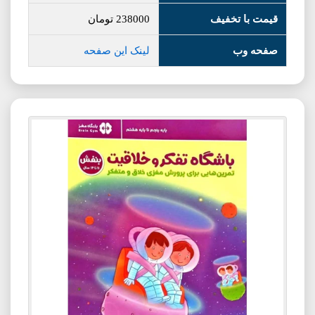
قیمت با تخفیف
238000
تومان
صفحه وب
لینک این صفحه