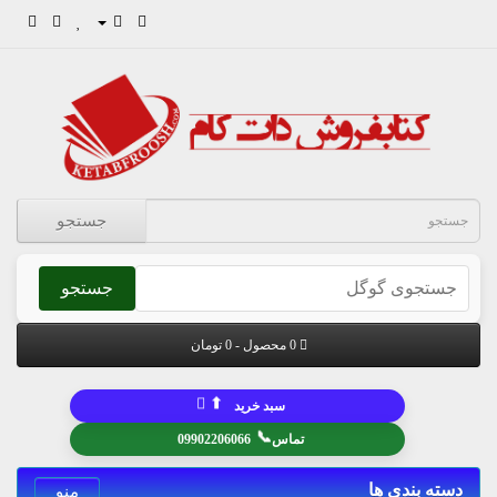
جستجو
جستجو
0 محصول - 0 تومان
⬆
سبد خرید
📞
تماس
09902206066
دسته بندی ها
منو