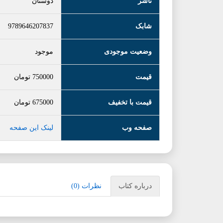
ناشر
دوستان
شابک
9789646207837
وضعیت موجودی
موجود
قیمت
750000
تومان
قیمت با تخفیف
675000
تومان
صفحه وب
لینک این صفحه
درباره کتاب
نظرات (0)