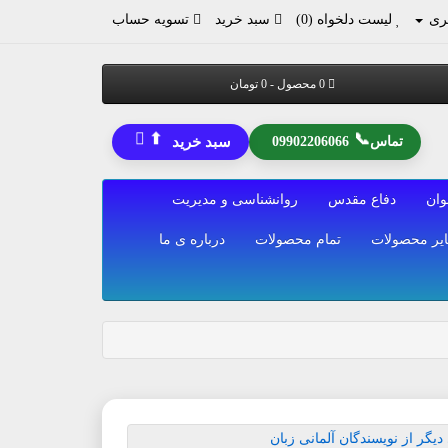
ری
لیست دلخواه (0)
سبد خرید
تسویه حساب
0 محصول - 0 تومان
⬆
📞
تماس
09902206066
سبد خرید
وان
دفاع مقدس
روانشناسی و مدیریت
یر محصولات
تمام محصولات
درباره ی ما