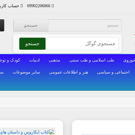
09902206066
حساب کارب
جستجو
جستجو
وزوی
طب اسلامی و طب سنتی
مذهبی
ادبیات
کودک و نوج
اجتماعی و سیاسی
هنر و اطلاعات عمومی
سایر موضوعات
سا