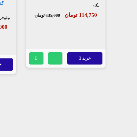
کت
نگاه
114,750 تومان
135,000 تومان
نیلوفر
08,000
خرید
خ