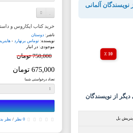
 نویسندگان آلمانی
افزودن به لیست دلخواه
مقایسه این محصول
خرید کتاب ایکاروس و داستا
ناشر:
دوستان
نویسنده:
توماس برنهارد
-
هاینری
موجودی: در انبار
10 ٪
750,000 تومان
675,000 تومان
تعداد درخواستی شما
یگر از نویسندگان
ینریش بل
0 نظر
/
نظر بده