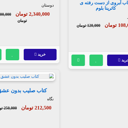
اب آبروی از دست رفته ی
دوستان
کاترینا بلوم
2,340,000 تومان
600,000
تومان
1 تومان
120,000 تومان
خرید
رید
کتاب صلیب بدون عشق
نگاه
212,500 تومان
250,000 تومان