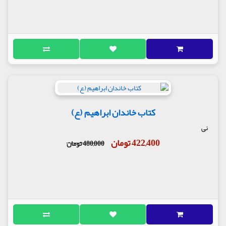
کتاب خاندان ابراهیم (ع)
نی
422,400 تومان
480,000 تومان