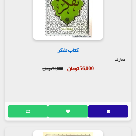
کتاب تفکر
معارف
56,000 تومان
70,000 تومان