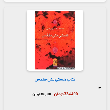
کتاب هستی متن مقدس
نی
334,400 تومان
380,000 تومان