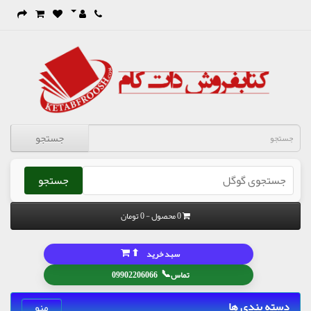
جستجو
جستجو
0 محصول - 0 تومان
⬆
سبد خرید
📞
تماس
09902206066
دسته بندی ها
منو