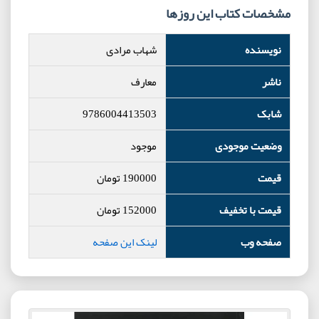
مشخصات کتاب این روزها
نویسنده
شهاب مرادی
ناشر
معارف
شابک
9786004413503
وضعیت موجودی
موجود
قیمت
190000
تومان
قیمت با تخفیف
152000
تومان
صفحه وب
لینک این صفحه