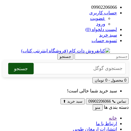
09902206066
حساب کاربری
عضویت
ورود
لیست دلخواه (0)
سبد خرید
تسویه حساب
جستجو
جستجو
0 محصول - 0 تومان
سبد خرید شما خالی است!
تماس
📞
09902206066
سبد خرید
⬆
دسته بندی ها
منو
خانه
ارتباط با ما
انتشارات ارمغان طوبی