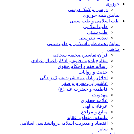
حوزوی
درسی و کمک درسی
نمایش همه حوزوی
طب اسلامی و طب سنتی
طب اسلامی
طب سنتی
تغذیه، تندرستی
نمایش همه طب اسلامی و طب سنتی
مذهبی
قرآن،تفاسیر،صحیفه سجادیه
مفاتیح،ادعیه،ختوم و اذکار،اعمال عبادی
رساله،فقه و احکام،حقوق
حدیث و روایات
اخلاق و آداب معاشرت،سبک زندگی
عاشورایی،محرم و صفر
فاطمیه و حضرت علی(ع)
مهدویت
علامه جعفری
عرفانی،الهی
منابع و مراجع
فلسفه، منطق، عقاید
اقتصاد و مدیریت اسلامی،روانشناسی اسلامی
سایر