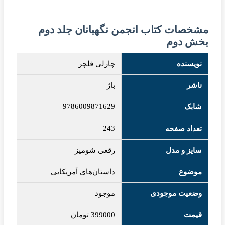
مشخصات کتاب انجمن نگهبانان جلد دوم
بخش دوم
نویسنده
چارلی فلچر
ناشر
باژ
9786009871629
شابک
243
تعداد صفحه
سایز و مدل
رقعی شومیز
موضوع
داستان‌های آمریکایی
وضعیت موجودی
موجود
قیمت
399000
تومان