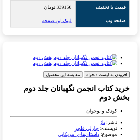
قیمت با تخفیف
339150
تومان
صفحه وب
لینک این صفحه
افزودن به لیست دلخواه
مقایسه این محصول
خرید کتاب انجمن نگهبانان جلد دوم
بخش دوم
کودک و نوجوان
ناشر:
باژ
نویسنده:
چارلی فلچر
موضوع:
داستان‌های آمریکایی