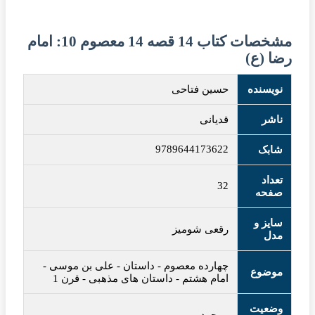
مشخصات کتاب 14 قصه 14 معصوم 10: امام
رضا (ع)
نویسنده
حسین فتاحی
ناشر
قدیانی
9789644173622
شابک
تعداد
32
صفحه
سایز و
رقعی شومیز
مدل
چهارده معصوم
-
داستان
-
علی بن موسی
-
موضوع
امام هشتم
-
داستان های مذهبی
-
قرن 1
وضعیت