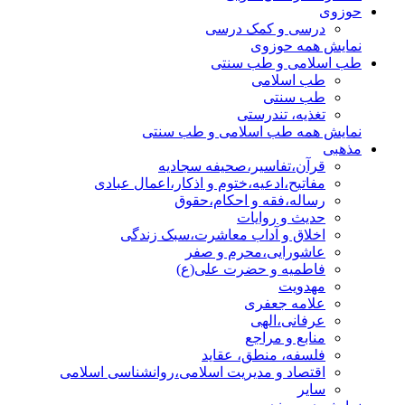
حوزوی
درسی و کمک درسی
نمایش همه حوزوی
طب اسلامی و طب سنتی
طب اسلامی
طب سنتی
تغذیه، تندرستی
نمایش همه طب اسلامی و طب سنتی
مذهبی
قرآن،تفاسیر،صحیفه سجادیه
مفاتیح،ادعیه،ختوم و اذکار،اعمال عبادی
رساله،فقه و احکام،حقوق
حدیث و روایات
اخلاق و آداب معاشرت،سبک زندگی
عاشورایی،محرم و صفر
فاطمیه و حضرت علی(ع)
مهدویت
علامه جعفری
عرفانی،الهی
منابع و مراجع
فلسفه، منطق، عقاید
اقتصاد و مدیریت اسلامی،روانشناسی اسلامی
سایر