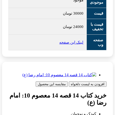
موجود
موجودی
قیمت
30000
تومان
قیمت با
24000
تومان
تخفیف
صفحه
لینک این صفحه
وب
افزودن به لیست دلخواه
مقایسه این محصول
خرید کتاب 14 قصه 14 معصوم 10: امام
رضا (ع)
کودک و نوجوان