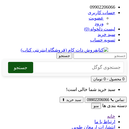
09902206066
حساب کاربری
عضویت
ورود
لیست دلخواه (0)
سبد خرید
تسویه حساب
جستجو
جستجو
0 محصول - 0 تومان
سبد خرید شما خالی است!
تماس
📞
09902206066
سبد خرید
⬆
دسته بندی ها
منو
خانه
ارتباط با ما
انتشارات ارمغان طوبی