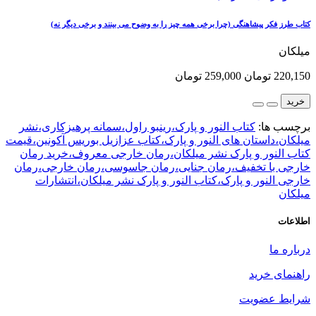
کتاب طرز فکر پیشاهنگی (چرا برخی همه چیز را به وضوح می بینند و برخی دیگر نه)
میلکان
220,150 تومان
259,000 تومان
خرید
برچسب ها:
کتاب النور و پارک،رینبو راول،سمانه پرهیزکاری،نشر
میلکان،داستان های النور و پارک،کتاب عزازیل بوریس آکونین،قیمت
کتاب النور و پارک نشر میلکان،رمان خارجی معروف،خرید رمان
خارجی با تخفیف،رمان جنایی،رمان جاسوسی،رمان خارجی،رمان
خارجی النور و پارک،کتاب النور و پارک نشر میلکان،انتشارات
میلکان
اطلاعات
درباره ما
راهنمای خرید
شرایط عضویت