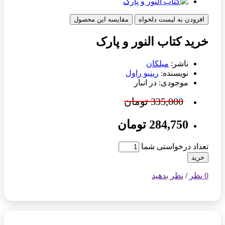
افزودن به لیست دلخواه
مقایسه این محصول
خرید کتاب النور و پارک
ناشر:
میلکان
نویسنده:
رینبو راول
موجودی: در انبار
335,000 تومان
284,750 تومان
تعداد درخواستی شما
خرید
0 نظر
/
نظر بدهید