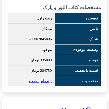
مشخصات کتاب النور و پارک
نویسنده
رینبو راول
ناشر
میلکان
9786007845806
شابک
وضعیت موجودی
موجود
قیمت
335000
تومان
قیمت با تخفیف
284750
تومان
صفحه وب
لینک این صفحه