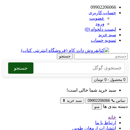
09902206066
حساب کاربری
عضویت
ورود
لیست دلخواه (0)
سبد خرید
تسویه حساب
جستجو
جستجو
0 محصول - 0 تومان
سبد خرید شما خالی است!
تماس
📞
09902206066
سبد خرید
⬆
دسته بندی ها
منو
خانه
ارتباط با ما
انتشارات ارمغان طوبی