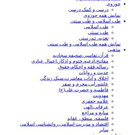
حوزوی
درسی و کمک درسی
نمایش همه حوزوی
طب اسلامی و طب سنتی
طب اسلامی
طب سنتی
تغذیه، تندرستی
نمایش همه طب اسلامی و طب سنتی
مذهبی
قرآن،تفاسیر،صحیفه سجادیه
مفاتیح،ادعیه،ختوم و اذکار،اعمال عبادی
رساله،فقه و احکام،حقوق
حدیث و روایات
اخلاق و آداب معاشرت،سبک زندگی
عاشورایی،محرم و صفر
فاطمیه و حضرت علی(ع)
مهدویت
علامه جعفری
عرفانی،الهی
منابع و مراجع
فلسفه، منطق، عقاید
اقتصاد و مدیریت اسلامی،روانشناسی اسلامی
سایر