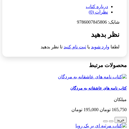
درباره کتاب
نظرات (0)
شابک: 9786007845806
نظر بدهید
لطفا
وارد شوید
یا
ثبت نام کنید
تا نظر بدهید
محصولات مرتبط
کتاب نامه های عاشقانه به مردگان
میلکان
165,750 تومان
195,000 تومان
خرید