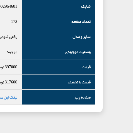
شابک
002964601
تعداد صفحه
172
سایز و مدل
رقعی شومی
وضعیت موجودی
موجود
قیمت
397000
توم
قیمت با تخفیف
317600
توم
صفحه وب
لینک این ص