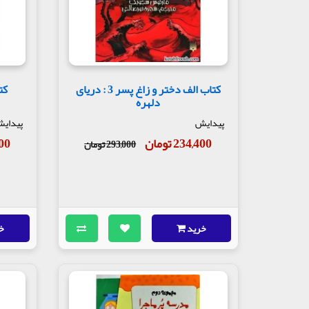
کتاب الف دختر و زاغ پسر 3 : دریای
دلهره
پیدایش
پیدای
234,400 تومان
,800
293,000 تومان
خرید
خ