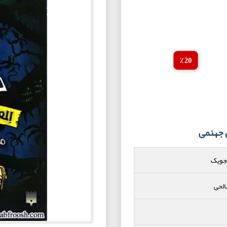
20 ٪
جویک
الحی