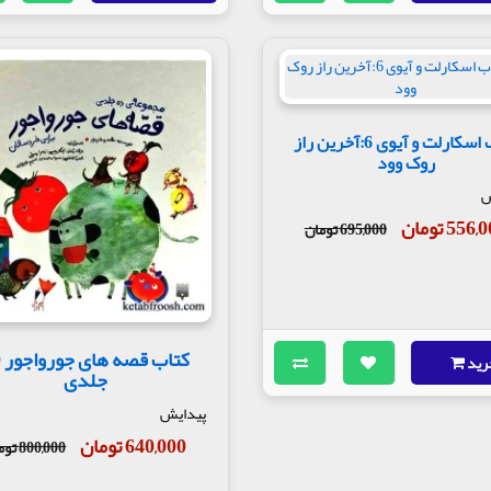
کتاب اسکارلت و آیوی 6:آخرین راز
روک وود
ش
556 تومان
695,000 تومان
ک
رید
جلدی
پیدایش
640,000 تومان
800,000 تومان