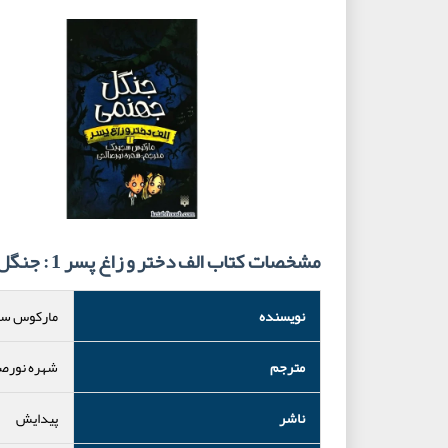
مشخصات کتاب الف دختر و زاغ پسر 1 : جنگل جهنمی
نویسنده
مارکوس س
مترجم
شهره نورص
ناشر
پیدایش