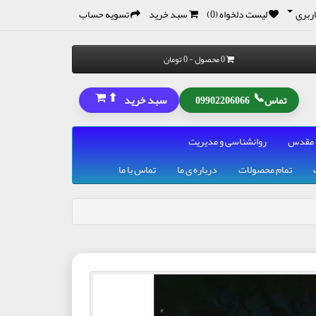
ربری
لیست دلخواه (0)
سبد خرید
تسویه حساب
0 محصول - 0 تومان
⬆
📞
سبد خرید
تماس
09902206066
 مقدس
روانشناسی و مدیریت
تمام محصولات
درباره ی ما
تماس با ما