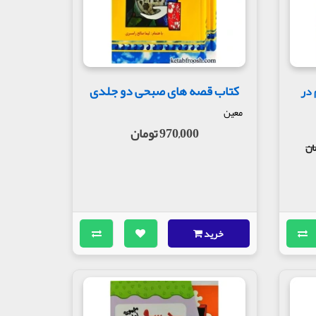
کتاب قصه های صبحی دو جلدی
 5:طلسم در
معین
970,000 تومان
خرید