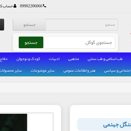
09902206066
حساب کا
جستجو
جستجو
طب اسلامی و طب سنتی
مذهبی
ادبیات
کودک و نوجوان
دفاع
جتماعی و سیاسی
هنر و اطلاعات عمومی
سایر موضوعات
سایر محصولات