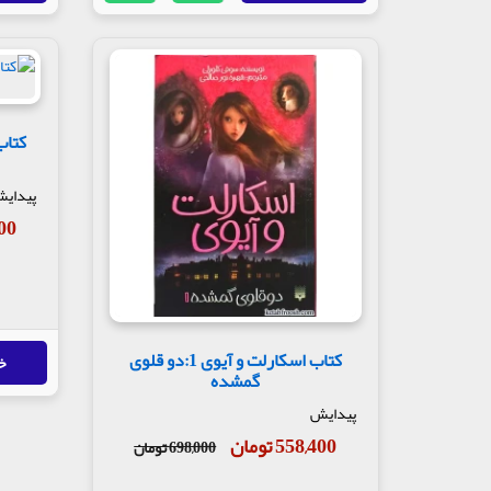
پیدای
,000
کتاب اسکارلت و آیوی 1:دو قلوی
خ
گمشده
پیدایش
558,400 تومان
698,000 تومان