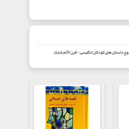
توضیحات تکمیلی کتاب نویسنده مارکوس سجویک مترجم شهره نورصالحی انتشارات پیدایش تعداد صفحات 172 صفحه نوع جلد شومیز قطع رقعی موضوع داستان های کودکان انگلیسی - قرن 20م شابک