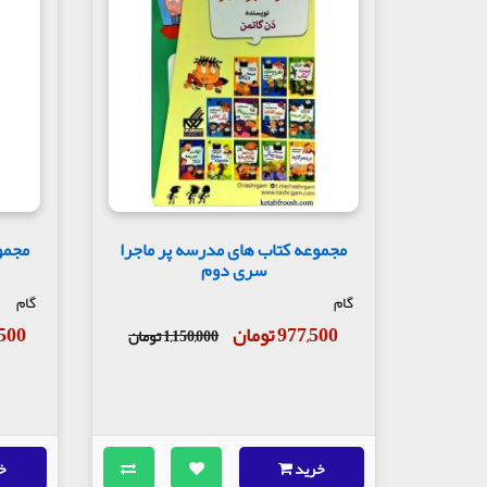
مجموعه کتاب های مدرسه پر ماجرا
مجمو
سری دوم
گام
گام
977,500 تومان
62,500
1,150,000 تومان
خرید
خ