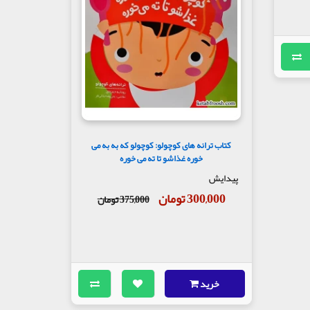
کتاب ترانه های کوچولو: کوچولو که به به می
خوره غذاشو تا ته می خوره
پیدایش
300,000 تومان
375,000 تومان
خرید