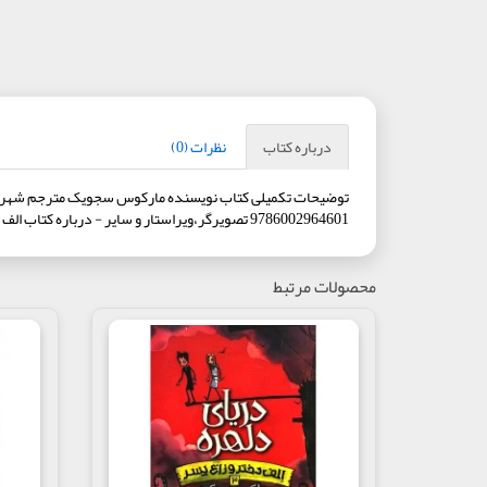
درباره کتاب
نظرات (0)
9786002964601 تصویرگر،ویراستار و سایر - درباره کتاب الف دختر و زاغ پسر 1 : جنگل جهنمیرده سنی دبستان
محصولات مرتبط