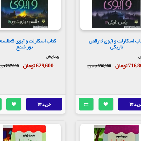
کتاب اسکارلت و آیوی 3:رقص
کتاب اسکارلت و آیوی
تاریکی
نور شمع
ش
پیدایش
716 تومان
629,600 تومان
896,000 تومان
787,000 تومان
رید
خرید