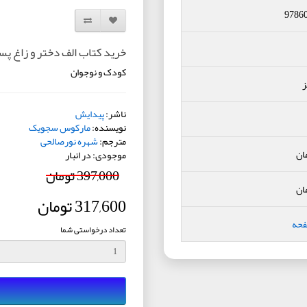
9786
افزودن به لیست دلخواه
مقایسه این محصول
خرید کتاب الف دختر و زاغ پسر 1 : جنگل جه
کودک و نوجوان
ز
ناشر:
پیدایش
نویسنده:
مارکوس سجویک
مترجم:
شهره نورصالحی
ان
موجودی: در انبار
397,000 تومان
ان
317,600 تومان
فحه
تعداد درخواستی شما