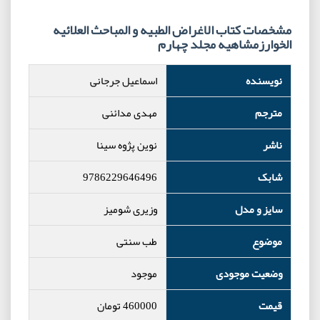
مشخصات کتاب الاغراض الطبیه و المباحث العلائیه
الخوارزمشاهیه مجلد چهارم
نویسنده
اسماعیل جرجانی
مترجم
مهدی مدائنی
ناشر
نوین پژوه سینا
شابک
9786229646496
سایز و مدل
وزیری شومیز
موضوع
طب سنتی
وضعیت موجودی
موجود
قیمت
460000
تومان