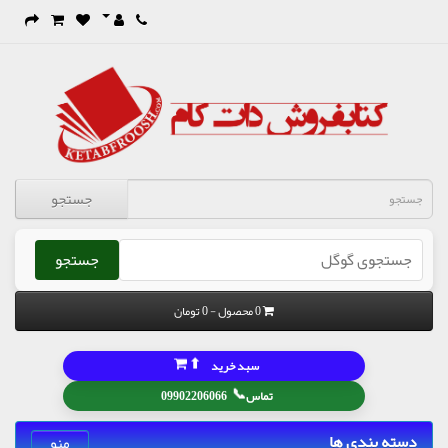
جستجو
جستجو
0 محصول - 0 تومان
⬆
سبد خرید
📞
تماس
09902206066
دسته بندی ها
منو