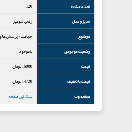
تعداد صفحه
120
سایز و مدل
رقعی شومیز
موضوع
حجامت
-
پرسش ها و 
وضعیت موجودی
ناموجود
قیمت
16000
تومان
قیمت با تخفیف
14720
تومان
صفحه وب
لینک این صفحه