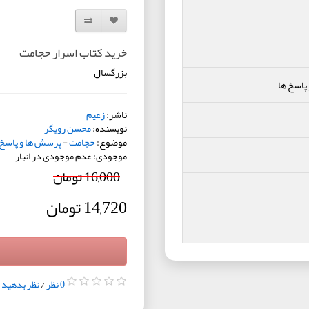
افزودن به لیست دلخواه
مقایسه این محصول
خرید کتاب اسرار حجامت
بزرگسال
پاسخ ها
ناشر:
زعیم
نویسنده:
محسن رویگر
موضوع:
حجامت
-
پرسش ها و پاسخ 
موجودی: عدم موجودی در انبار
16,000 تومان
14,720 تومان
0 نظر
/
نظر بدهید