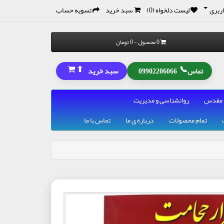
ربری
لیست دلخواه (0)
سبد خرید
تسویه حساب
0 محصول - 0 تومان
⬆
📞
سبد خرید
تماس
09902206066
 مقدس
روانشناسی و مدیریت
تمام محصولات
درباره ی ما
تماس با ما