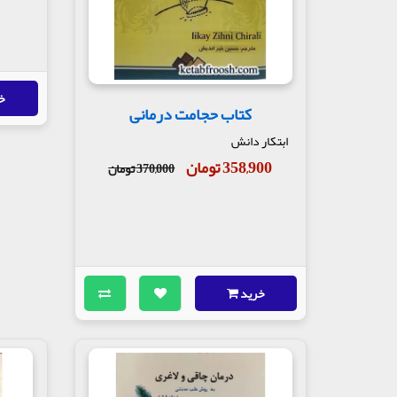
خ
کتاب حجامت درمانی
ابتکار دانش
358,900 تومان
370,000 تومان
خرید