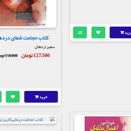
رید
کتاب حجامت شفای درده
سفیر اردهال
127,500 تومان
150,000 تومان
خرید