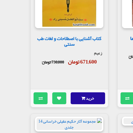
ا
کتاب آشنایی با اصطلاحات و لغات طب
سنتی
زعیم
671,600 تومان
730,000 تومان
خرید