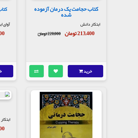
کتاب حجامت یک درمان آزموده
کتاب
شده
ابتکار دانش
آوای اب
213,400 تومان
,500
220,000 تومان
خرید
خ
ابتکار
,400