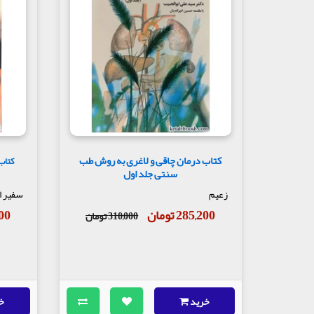
کتاب درمان چاقی و لاغری به روش طب
کتاب 
سنتی جلد اول
زعیم
سفیر ا
285,200 تومان
,000
310,000 تومان
خرید
خ