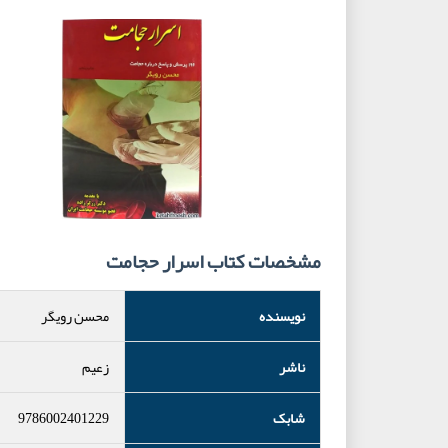
مشخصات کتاب اسرار حجامت
نویسنده
محسن رویگر
ناشر
زعیم
شابک
9786002401229