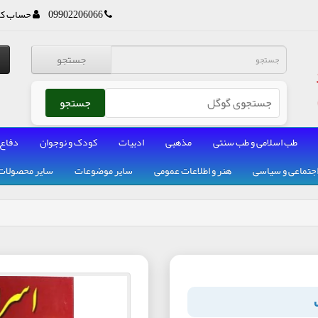
09902206066
حساب کا
جستجو
جستجو
طب اسلامی و طب سنتی
مذهبی
ادبیات
کودک و نوجوان
دفاع
جتماعی و سیاسی
هنر و اطلاعات عمومی
سایر موضوعات
سایر محصولات