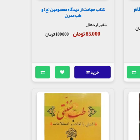
ام
کتاب حجامت از دیدگاه معصومین (ع) و
طب مدرن
سفیر اردهال
85,000 تومان
100,000 تومان
خرید