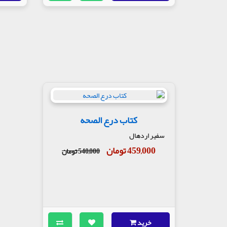
کتاب درع الصحه
سفیر اردهال
459,000 تومان
540,000 تومان
خرید